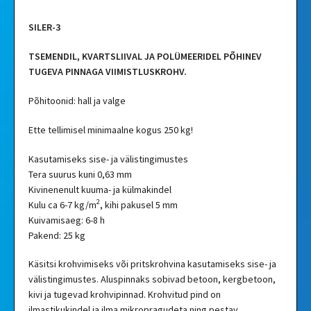
SILER-3
TSEMENDIL, KVARTSLIIVAL JA POLÜMEERIDEL PÕHINEV
TUGEVA PINNAGA VIIMISTLUSKROHV.
Põhitoonid: hall ja valge
Ette tellimisel minimaalne kogus 250 kg!
Kasutamiseks sise- ja välistingimustes
Tera suurus kuni 0,63 mm
Kivinenenult kuuma- ja külmakindel
2
Kulu ca 6-7 kg/m
, kihi pakusel 5 mm
Kuivamisaeg: 6-8 h
Pakend: 25 kg
Käsitsi krohvimiseks või pritskrohvina kasutamiseks sise- ja
välistingimustes. Aluspinnaks sobivad betoon, kergbetoon,
kivi ja tugevad krohvipinnad. Krohvitud pind on
ilmastikukindel ja ilma mikropragudeta ning pestav