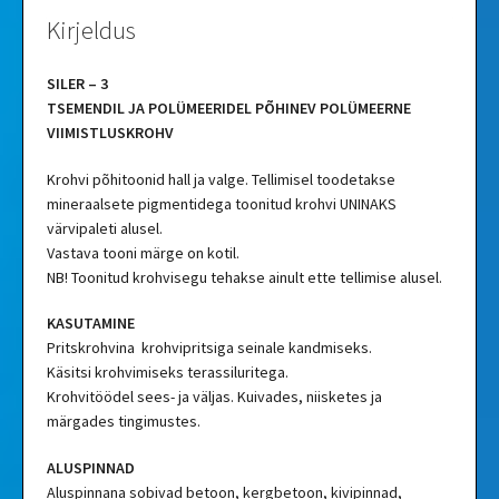
Kirjeldus
SILER – 3
TSEMENDIL JA POLÜMEERIDEL PÕHINEV POLÜMEERNE
VIIMISTLUSKROHV
Krohvi põhitoonid hall ja valge. Tellimisel toodetakse
mineraalsete pigmentidega toonitud krohvi UNINAKS
värvipaleti alusel.
Vastava tooni märge on kotil.
NB! Toonitud krohvisegu tehakse ainult ette tellimise alusel.
KASUTAMINE
Pritskrohvina krohvipritsiga seinale kandmiseks.
Käsitsi krohvimiseks terassiluritega.
Krohvitöödel sees- ja väljas. Kuivades, niisketes ja
märgades tingimustes.
ALUSPINNAD
Aluspinnana sobivad betoon, kergbetoon, kivipinnad,