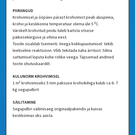
PIIRANGUD
Krohvimisel ja ööpäev pärast krohvimist peab aluspinna,
0
krohvi ja keskkonna temperatuur olema üle 5
C.
Värskelt krohvitud pindu tuleb kaitsta otsese
päikesekiirguse ja vihma eest.
Toode sisaldab tsementi. Veega kokkupuutumisel tekib
leeliseline reaktsioon. Võib tekitada naha ärritust. Silma
sattumisel loputa kohe rohke veega. Täpsemad andmed
toote ohutuskaardilt.
KULUNORM KROHVIMISEL
2
1 m
krohvimiseks 5 mm paksuse krohvikihiga kulub ca 6- 7
kg segupulbrit
SÄILITAMINE
Segupulbri säilimisaeg originaalpakendis ja kuivas
keskkonnas üks aasta.