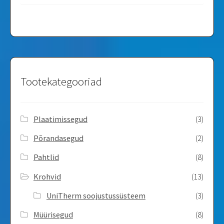
Tootekategooriad
Plaatimissegud
(3)
Põrandasegud
(2)
Pahtlid
(8)
Krohvid
(13)
UniTherm soojustussüsteem
(3)
Müürisegud
(8)