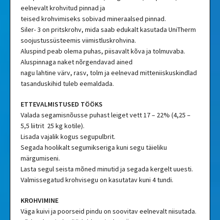
eelnevalt krohvitud pinnad ja
teised krohvimiseks sobivad mineraalsed pinnad.
Siler- 3 on pritskrohv, mida saab edukalt kasutada UniTherm
soojustussüsteemis viimistluskrohvina.
Aluspind peab olema puhas, piisavalt kõva ja tolmuvaba.
Aluspinnaga naket nõrgendavad ained
nagu lahtine värv, rasv, tolm ja eelnevad mitteniiskuskindlad
tasanduskihid tuleb eemaldada.
ETTEVALMISTUSED TÖÖKS
Valada segamisnõusse puhast leiget vett 17 – 22% (4,25 –
5,5 liitrit 25 kg kotile).
Lisada vajalik kogus segupulbrit.
Segada hoolikalt segumikseriga kuni segu täieliku
märgumiseni.
Lasta segul seista mõned minutid ja segada kergelt uuesti.
Valmissegatud krohvisegu on kasutatav kuni 4 tundi.
KROHVIMINE
Väga kuivi ja poorseid pindu on soovitav eelnevalt niisutada.