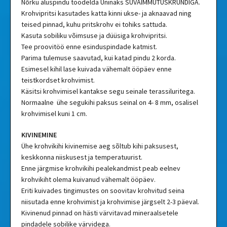
Nõrku aluspindu töödelda Uninaks SÜVAIMMUTUSKRUNDIGA.
Krohvipritsi kasutades katta kinni ukse- ja aknaavad ning
teised pinnad, kuhu pritskrohv ei tohiks sattuda.
Kasuta sobiliku võimsuse ja düüsiga krohvipritsi.
Tee proovitöö enne esinduspindade katmist.
Parima tulemuse saavutad, kui katad pindu 2 korda.
Esimesel kihil lase kuivada vähemalt ööpäev enne
teistkordset krohvimist.
Käsitsi krohvimisel kantakse segu seinale terassiluritega.
Normaalne ühe segukihi paksus seinal on 4- 8 mm, osalisel
krohvimisel kuni 1 cm.
KIVINEMINE
Ühe krohvikihi kivinemise aeg sõltub kihi paksusest,
keskkonna niiskusest ja temperatuurist.
Enne järgmise krohvikihi pealekandmist peab eelnev
krohvikiht olema kuivanud vähemalt ööpäev.
Eriti kuivades tingimustes on soovitav krohvitud seina
niisutada enne krohvimist ja krohvimise järgselt 2-3 päeval.
Kivinenud pinnad on hästi värvitavad mineraalsetele
pindadele sobilike värvidega.