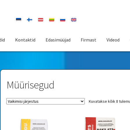
did
Kontaktid
Edasimüüjad
Firmast
Videod
Müürisegud
Kuvatakse kõik 8 tulem