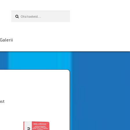
Otsi:
Galerii
ust