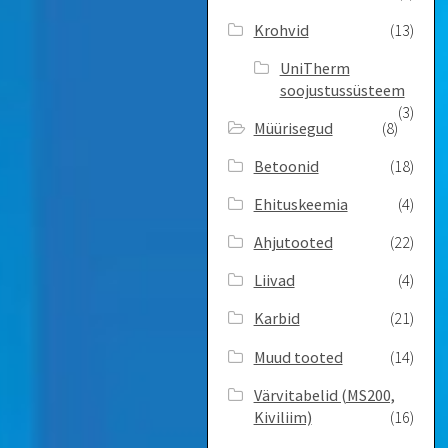
Krohvid
(13)
UniTherm
soojustussüsteem
(3)
Müürisegud
(8)
Betoonid
(18)
Ehituskeemia
(4)
Ahjutooted
(22)
Liivad
(4)
Karbid
(21)
Muud tooted
(14)
Värvitabelid ­(MS200,
Kiviliim)
(16)