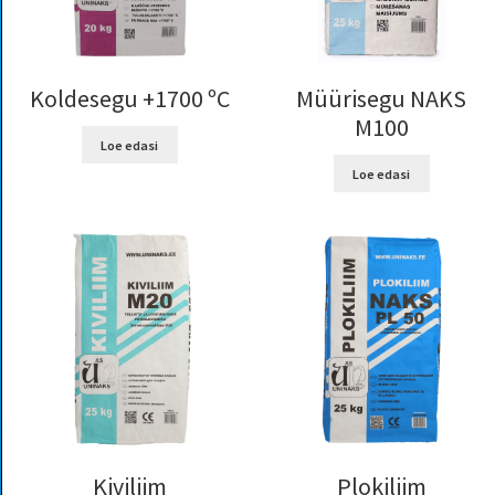
Koldesegu +1700 ºC
Müürisegu NAKS
M100
Loe edasi
Loe edasi
Kiviliim
Plokiliim