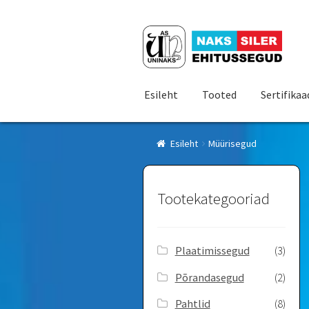
Liigu
Liigu
navigeerimisele
sisu
juurde
Esileht
Tooted
Sertifikaa
Esileht
Müürisegud
Tootekategooriad
Plaatimissegud
(3)
Põrandasegud
(2)
Pahtlid
(8)