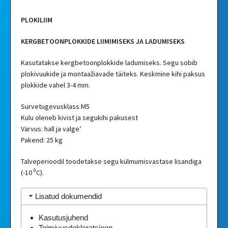
PLOKILIIM
KERGBETOONPLOKKIDE LIIMIMISEKS JA LADUMISEKS
Kasutatakse kergbetoonplokkide ladumiseks. Segu sobib
plokivuukide ja montaažiavade täiteks. Keskmine kihi paksus
plokkide vahel 3-4 mm.
Survetugevusklass M5
Kulu oleneb kivist ja segukihi pakusest
Värvus: hall ja valge’
Pakend: 25 kg
Talveperioodil toodetakse segu külmumisvastase lisandiga
0
(-10
C).
Lisatud dokumendid
Kasutusjuhend
Toimivusdeklaratsioon