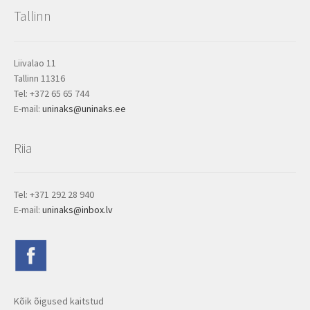
Tallinn
Liivalao 11
Tallinn 11316
Tel: +372 65 65 744
E-mail:
uninaks@uninaks.ee
Riia
Tel: +371 292 28 940
E-mail:
uninaks@inbox.lv
Kõik õigused kaitstud