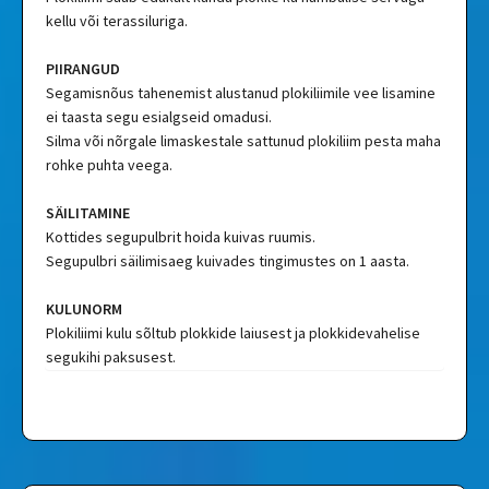
kellu või terassiluriga.
PIIRANGUD
Segamisnõus tahenemist alustanud plokiliimile vee lisamine
ei taasta segu esialgseid omadusi.
Silma või nõrgale limaskestale sattunud plokiliim pesta maha
rohke puhta veega.
SÄILITAMINE
Kottides segupulbrit hoida kuivas ruumis.
Segupulbri säilimisaeg kuivades tingimustes on 1 aasta.
KULUNORM
Plokiliimi kulu sõltub plokkide laiusest ja plokkidevahelise
segukihi paksusest.