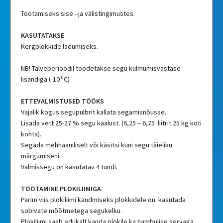
Töötamiseks sise –ja välistingimustes.
KASUTATAKSE
Kergplokkide ladumiseks.
NB! Talveperioodil toodetakse segu külmumisvastase
0
lisandiga (-10
C)
ETTEVALMISTUSED TÖÖKS
Vajalik kogus segupulbrit kallata segamisnõusse.
Lisada vett 25-27 % segu kaalust. (6,25 – 6,75 liitrit 25 kg koti
kohta).
Segada mehhaaniliselt või käsitsi kuni segu täieliku
märgumiseni.
Valmissegu on kasutatav 4 tundi.
TÖÖTAMINE PLOKILIIMIGA
Parim viis plokiliimi kandmiseks plokkidele on kasutada
sobivate mõõtmetega segukelku.
Plokiliimi saab edukalt kanda plokile ka hambulise servaga