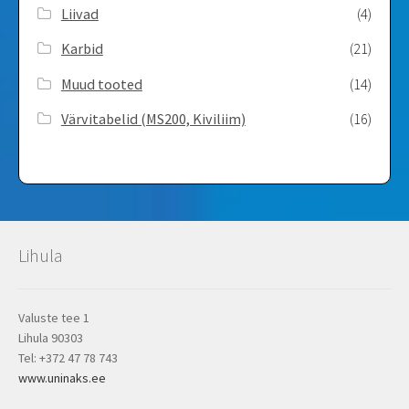
Liivad
(4)
Karbid
(21)
Muud tooted
(14)
Värvitabelid ­(MS200, Kiviliim)
(16)
Lihula
Valuste tee 1
Lihula 90303
Tel: +372 47 78 743
www.uninaks.ee