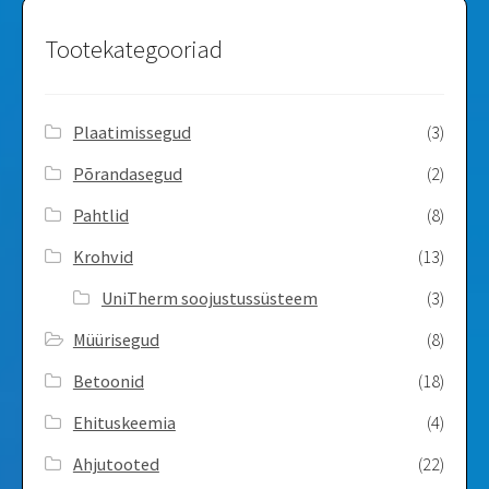
Tootekategooriad
Plaatimissegud
(3)
Põrandasegud
(2)
Pahtlid
(8)
Krohvid
(13)
UniTherm soojustussüsteem
(3)
Müürisegud
(8)
Betoonid
(18)
Ehituskeemia
(4)
Ahjutooted
(22)