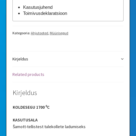
Kasutusjuhend
Toimivusdeklaratsioon
Kategooria:
Ahjutooted
,
Müürisegud
Kirjeldus
Related products
Kirjeldus
0
KOLDESEGU 1700
C
KASUTUSALA
Šamott-tellistest tulekollete ladumiseks