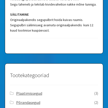
Segu taheneb ja tekitab kividevahelise nakke mõne tunniga.
SÄILITAMINE
Originaalpakendis segupulbrit hoida kuivas ruumis.
Segupulbri säilimisaeg avamata originaalpakendis kuni 12
kuud tootmise kuupäevast.
Tootekategooriad
Plaatimissegud
(3)
Põrandasegud
(2)