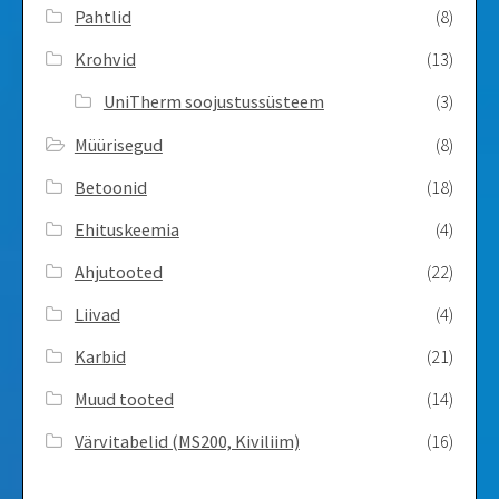
Pahtlid
(8)
Krohvid
(13)
UniTherm soojustussüsteem
(3)
Müürisegud
(8)
Betoonid
(18)
Ehituskeemia
(4)
Ahjutooted
(22)
Liivad
(4)
Karbid
(21)
Muud tooted
(14)
Värvitabelid ­(MS200, Kiviliim)
(16)