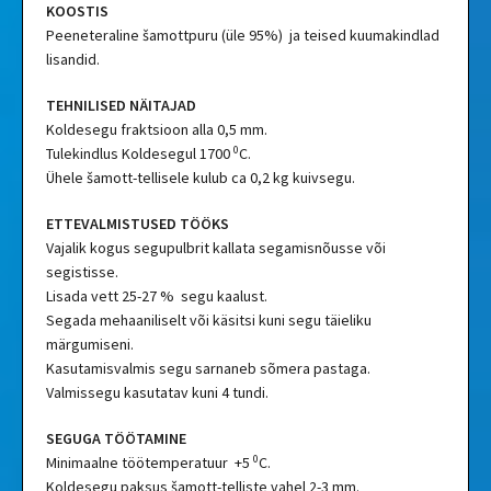
KOOSTIS
Peeneteraline šamottpuru (üle 95%) ja teised kuumakindlad
lisandid.
TEHNILISED NÄITAJAD
Koldesegu fraktsioon alla 0,5 mm.
0
Tulekindlus Koldesegul 1700
C.
Ühele šamott-tellisele kulub ca 0,2 kg kuivsegu.
ETTEVALMISTUSED TÖÖKS
Vajalik kogus segupulbrit kallata segamisnõusse või
segistisse.
Lisada vett 25-27 % segu kaalust.
Segada mehaaniliselt või käsitsi kuni segu täieliku
märgumiseni.
Kasutamisvalmis segu sarnaneb sõmera pastaga.
Valmissegu kasutatav kuni 4 tundi.
SEGUGA TÖÖTAMINE
0
Minimaalne töötemperatuur +5
C.
Koldesegu paksus šamott-telliste vahel 2-3 mm.