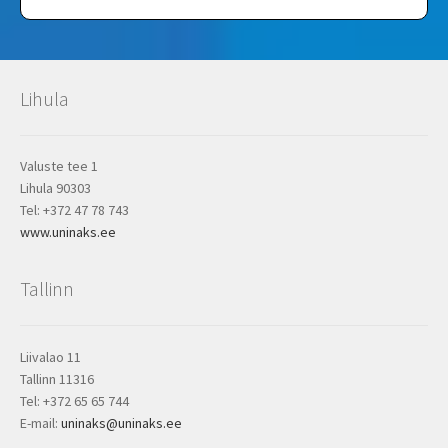
Lihula
Valuste tee 1
Lihula 90303
Tel: +372 47 78 743
www.uninaks.ee
Tallinn
Liivalao 11
Tallinn 11316
Tel: +372 65 65 744
E-mail:
uninaks@uninaks.ee