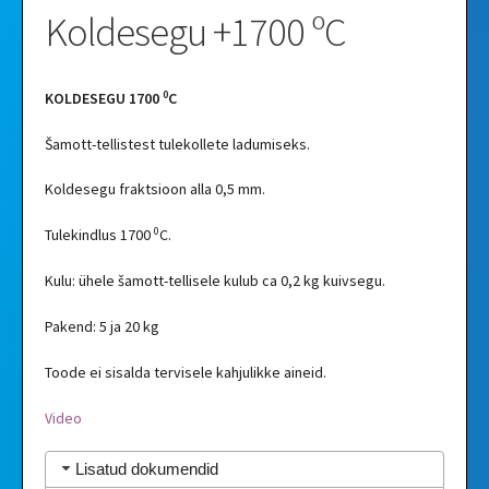
Koldesegu +1700 ºC
0
KOLDESEGU 1700
C
Šamott-tellistest tulekollete ladumiseks.
Koldesegu fraktsioon alla 0,5 mm.
0
Tulekindlus 1700
C.
Kulu: ühele šamott-tellisele kulub ca 0,2 kg kuivsegu.
Pakend: 5 ja 20 kg
Toode ei sisalda tervisele kahjulikke aineid.
Video
Lisatud dokumendid