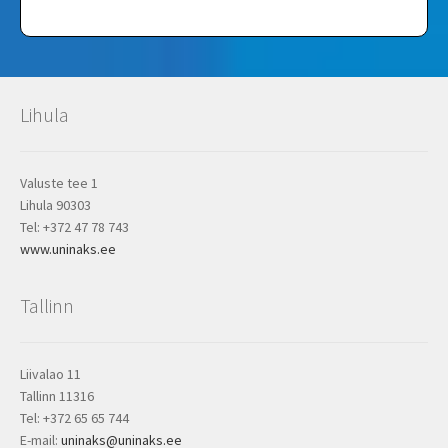
Lihula
Valuste tee 1
Lihula 90303
Tel: +372 47 78 743
www.uninaks.ee
Tallinn
Liivalao 11
Tallinn 11316
Tel: +372 65 65 744
E-mail:
uninaks@uninaks.ee