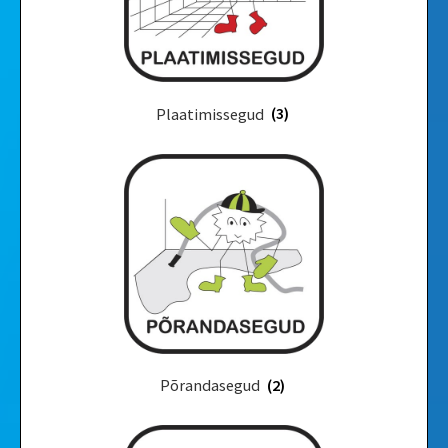
Videod
Galerii
Plaatimissegud
(3)
Põrandasegud
(2)