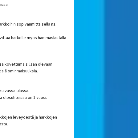
issa.
arkkoihin sopivanmittaisella ns.
evittää harkolle myös hammaslastalla
sa kovettumaisillaan olevaan
isiä ominmaisuuksia.
kuivassa tilassa.
sa olosuhteissa on 1 vuosi.
rkkojen leveydestä ja harkkojen
esta.