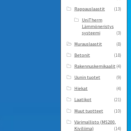
Rappauslaastit
(13)
UniTherm
Lämmöneristys
systeemi
(3)
Murauslaastit
(8)
Betonit
(18)
Rakennuskemikaalit
(4)
Uunin tuotet
(9)
Hiekat
(4)
Laatikot
(21)
Muut tuotteet
(10)
Värimallisto (MS200,
Kiviliima)
(14)