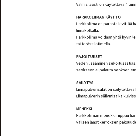
Valmis laasti on käytettävä 4 tunn
HARKKOLIIMAN KÄYTTÖ
Harkkoliima on parasta levittää h
liimakelkalla.
Harkkoliima voidaan yhtä hyvin l
tai terässilotimella.
RAJOITUKSET
Veden lisääminen sekoitusastias
seokseen ei palauta seoksen ent
SÄILYTYS
Liimapulverisäkit on säilytettävä 
Liimapulverin säilymisaika kuivis
MENEKKI
Harkkoliiman menekki riippuu ha
välisen laastikerroksen paksuud