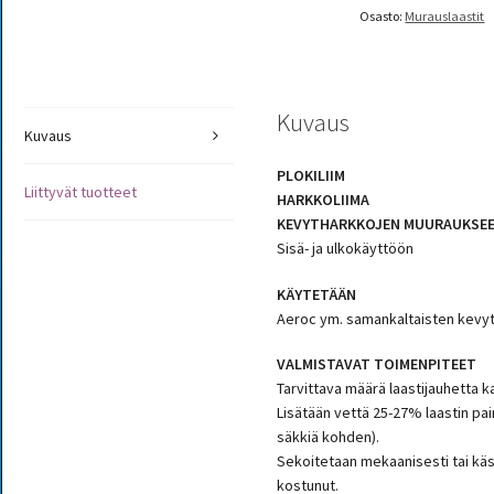
Osasto:
Murauslaastit
Kuvaus
Kuvaus
PLOKILIIM
Liittyvät tuotteet
HARKKOLIIMA
KEVYTHARKKOJEN MUURAUKSEEN
Sisä- ja ulkokäyttöön
KÄYTETÄÄN
Aeroc ym. samankaltaisten kevy
VALMISTAVAT TOIMENPITEET
Tarvittava määrä laastijauhetta 
Lisätään vettä 25-27% laastin pain
säkkiä kohden).
Sekoitetaan mekaanisesti tai käs
kostunut.