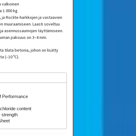
a valkoinen
a 1 000 kg
, ja Roclite-harkkojen ja vastaavien
n muuraamiseen. Laasti soveltuu
 ja asennussaumojen täyttämiseen.
sauman paksuus on 3–4 mm.
ta tilata betonia, johon on lisätty
a (–10 ºC).
of Performance
chloride content
 strength
Sheet