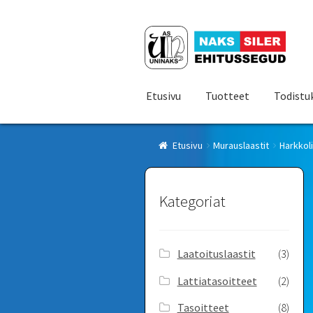
Siirry
Siirry
navigointiin
sisältöön
Etusivu
Tuotteet
Todistu
Etusivu
Murauslaastit
Harkkol
Kategoriat
Laatoituslaastit
(3)
Lattiatasoitteet
(2)
Tasoitteet
(8)