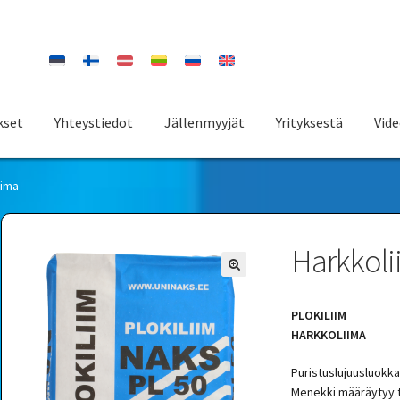
kset
Yhteystiedot
Jällenmyyjät
Yrityksestä
Vid
iima
Harkkol
PLOKILIIM
HARKKOLIIMA
Puristuslujuusluokk
Menekki määräytyy 