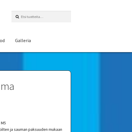
Etsi:
eod
Galleria
iima
a M5
tiilten ja sauman paksuuden mukaan