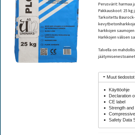
Perusvärit: harmaa j
Pakkauskoot: 25 kg j
Tarkoitettu Baurock-
kevytbetoniharkkoje
harkkojen saumojen
Harkkojen välisen 
Talvella on mahdollis
jäätymisenestoainett
Muut tiedostot
Käyttöohje
Declaration 
CE label
Strength and 
Compressive
Safety Data 