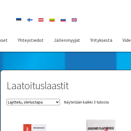
kset
Yhteystiedot
Jällenmyyjät
Yrityksestä
Vid
Laatoituslaastit
Näytetään kaikki 3 tulosta