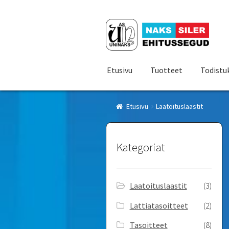
Siirry
Siirry
navigointiin
sisältöön
Etusivu
Tuotteet
Todistu
Etusivu
Laatoituslaastit
Kategoriat
Laatoituslaastit
(3)
Lattiatasoitteet
(2)
Tasoitteet
(8)