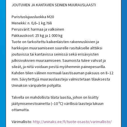
JOUTUVIEN JA KANTAVIEN SEINIEN MUURAUSLAASTI
Puristuslujuusluokka M20
Menekki: n. 0,6–1 kg/tiili
Perusvärit: harmaa ja valkoinen
Pakkauskoot: 25 kg ja 1 000 kg
Tuote on tarkoitettu kaikenlaisten rakennuskivien ja
harkkojen muuraamiseen suurelle rasitukselle alttiiksi
joutuvissa tai kantavissa seinissä sekä erisävyisten
julkisivukivien muuraamiseen. Saumoista tulee vahvat ja
sileät, ja niitä voidaan pestä myöhemmin painepesurilla.
Kahden tiilen välinen normaali laastisauman paksuus on 8–12
mm. Sävytettyjä muurauslaasteja valmistetaan tilauksesta
Uninaksin väripaletin pohjalta.
Talvella on mahdollista tilata laastia, johon on lisätty
jäätymisenestoainetta (–10 ºC) värillisiä laasteja lukuun
ottamatta.
Värimallisto:
http://uninaks.ee/fi/tuote-osasto/varimallisto/