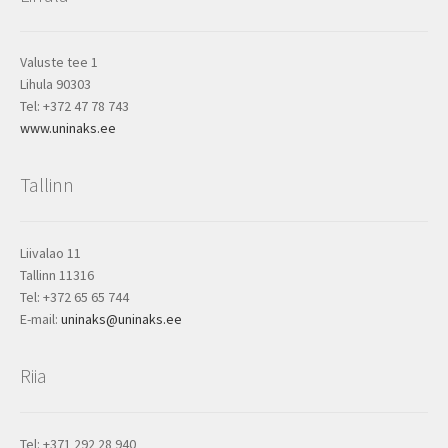
Valuste tee 1
Lihula 90303
Tel: +372 47 78 743
www.uninaks.ee
Tallinn
Liivalao 11
Tallinn 11316
Tel: +372 65 65 744
E-mail:
uninaks@uninaks.ee
Riia
Tel: +371 292 28 940