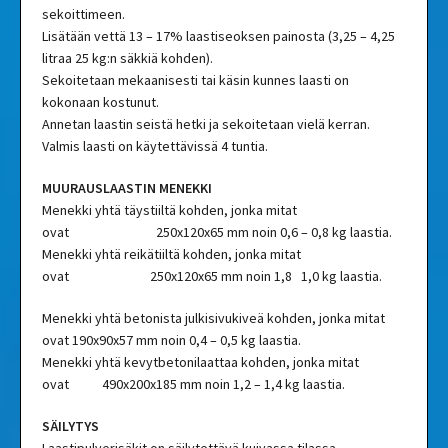
sekoittimeen.
Lisätään vettä 13 – 17% laastiseoksen painosta (3,25 – 4,25
litraa 25 kg:n säkkiä kohden).
Sekoitetaan mekaanisesti tai käsin kunnes laasti on
kokonaan kostunut.
Annetan laastin seistä hetki ja sekoitetaan vielä kerran.
Valmis laasti on käytettävissä 4 tuntia.
MUURAUSLAASTIN MENEKKI
Menekki yhtä täystiiltä kohden, jonka mitat
ovat 250x120x65 mm noin 0,6 – 0,8 kg laastia.
Menekki yhtä reikätiiltä kohden, jonka mitat
ovat 250x120x65 mm noin 1,8 1,0 kg laastia.
Menekki yhtä betonista julkisivukiveä kohden, jonka mitat
ovat 190x90x57 mm noin 0,4 – 0,5 kg laastia.
Menekki yhtä kevytbetonilaattaa kohden, jonka mitat
ovat 490x200x185 mm noin 1,2 – 1,4 kg laastia.
SÄILYTYS
Laastipulverisäkit on säilytettävä kuivassa tilassa.