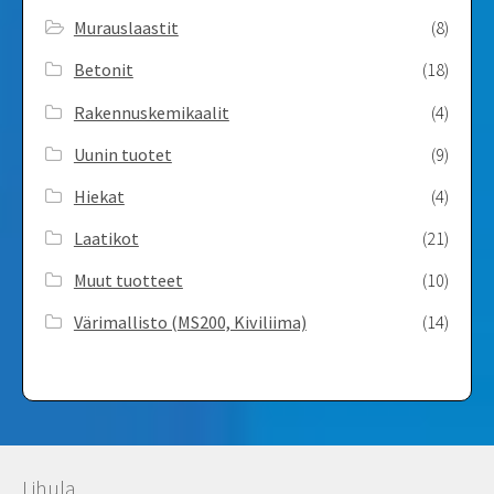
Murauslaastit
(8)
Betonit
(18)
Rakennuskemikaalit
(4)
Uunin tuotet
(9)
Hiekat
(4)
Laatikot
(21)
Muut tuotteet
(10)
Värimallisto (MS200, Kiviliima)
(14)
Lihula