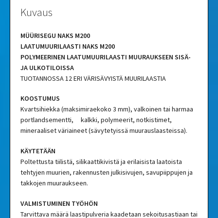
Kuvaus
MÜÜRISEGU NAKS M200
LAATUMUURILAASTI NAKS M200
POLYMEERINEN LAATUMUURILAASTI MUURAUKSEEN SISÄ-
JA ULKOTILOISSA
TUOTANNOSSA 12 ERI VÄRISÄVYISTÄ MUURILAASTIA
KOOSTUMUS
Kvartsihiekka (maksimiraekoko 3 mm), valkoinen tai harmaa
portlandsementti, kalkki, polymeerit, notkistimet,
mineraaliset väriaineet (sävytetyissä muurauslaasteissa).
KÄYTETÄÄN
Poltettusta tiilistä, silikaattikivistä ja erilaisista laatoista
tehtyjen muurien, rakennusten julkisivujen, savupiippujen ja
takkojen muuraukseen.
VALMISTUMINEN TYÖHÖN
Tarvittava määrä laastipulveria kaadetaan sekoitusastiaan tai