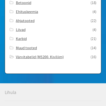
q
Betoonid
(18)
u
i
Ehituskeemia
(4)
c
Ahjutooted
(22)
i
a
Liivad
(4)
s
D
Karbid
(21)
e
Muud tooted
(14)
F
a
Värvitabelid ­(MS200, Kiviliim)
(16)
r
m
a
c
i
a
s
Lihula
Y
L
a