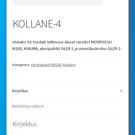
Videod
KOLLANE-4
Galerii
Uninaks AS toodab tellimuse alusel värvilist MÜÜRISEGU
M200, KIVILIIMI, alustpahtlit SILER-1 ja viimistluskrohvi SILER-3
Kategooria:
Värvitabelid ­(MS200, Kiviliim)
Kirjeldus
Related products
Kirjeldus