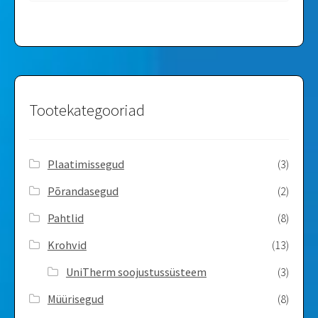
?
Q
u
i
e
r
e
Tootekategooriad
s
I
n
Plaatimissegud
(3)
v
e
Põrandasegud
(2)
r
ti
Pahtlid
(8)
r
?
Krohvid
(13)
F
UniTherm soojustussüsteem
(3)
r
a
Müürisegud
(8)
n