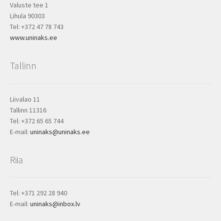
Valuste tee 1
b
Lihula 90303
o
Tel: +372 47 78 743
r
www.uninaks.ee
a
t
o
Tallinn
ri
o
s
Liivalao 11
S
Tallinn 11316
o
Tel: +372 65 65 744
n
E-mail:
uninaks@uninaks.ee
L
a
Riia
M
e
j
o
Tel: +371 292 28 940
r
E-mail:
uninaks@inbox.lv
O