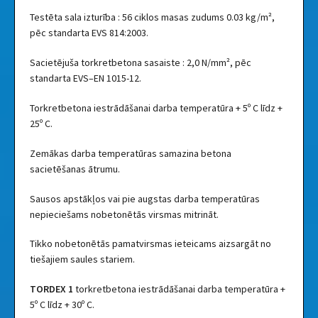
Testēta sala izturība : 56 ciklos masas zudums 0.03 kg/m²,
pēc standarta EVS 814:2003.
Sacietējuša torkretbetona sasaiste : 2,0 N/mm², pēc
standarta EVS–EN 1015-12.
Torkretbetona iestrādāšanai darba temperatūra + 5º C līdz +
25º C.
Zemākas darba temperatūras samazina betona
sacietēšanas ātrumu.
Sausos apstākļos vai pie augstas darba temperatūras
nepieciešams nobetonētās virsmas mitrināt.
Tikko nobetonētās pamatvirsmas ieteicams aizsargāt no
tiešajiem saules stariem.
TORDEX 1
torkretbetona iestrādāšanai darba temperatūra +
5º C līdz + 30º C.