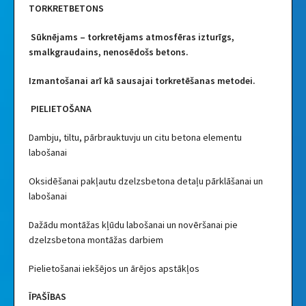
TORKRETBETONS
Sūknējams – torkretējams atmosfēras izturīgs,
smalkgraudains, nenosēdošs betons.
Izmantošanai arī kā sausajai torkretēšanas metodei.
PIELIETOŠANA
Dambju, tiltu, pārbrauktuvju un citu betona elementu
labošanai
Oksidēšanai pakļautu dzelzsbetona detaļu pārklāšanai un
labošanai
Dažādu montāžas kļūdu labošanai un novēršanai pie
dzelzsbetona montāžas darbiem
Pielietošanai iekšējos un ārējos apstākļos
ĪPAŠĪBAS