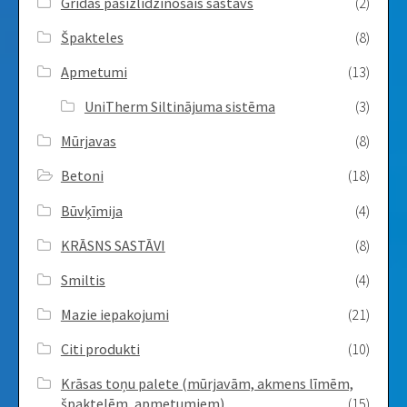
Grīdas pašizlīdzinošais sastāvs
(2)
Špakteles
(8)
Apmetumi
(13)
UniTherm Siltinājuma sistēma
(3)
Mūrjavas
(8)
Betoni
(18)
Būvķīmija
(4)
KRĀSNS SASTĀVI
(8)
Smiltis
(4)
Mazie iepakojumi
(21)
Citi produkti
(10)
Krāsas toņu palete (mūrjavām, akmens līmēm,
špaktelēm, apmetumiem)
(15)