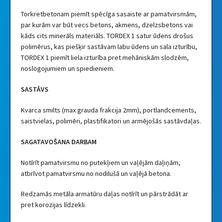
Torkretbetonam piemīt spēcīga sasaiste ar pamatvirsmām,
par kurām var būt vecs betons, akmens, dzelzsbetons vai
kāds cits minerāls materiāls. TORDEX 1 satur ūdens drošus
polimērus, kas piešķir sastāvam labu ūdens un sala izturību,
TORDEX 1 piemīt liela izturība pret mehāniskām slodzēm,
noslogojumiem un spiedieniem.
SASTĀVS
Kvarca smilts (max grauda frakcija 2mm), portlandcements,
saistvielas, polimēri, plastifikatori un armējošās sastāvdaļas.
SAGATAVOŠANA DARBAM
Notīrīt pamatvirsmu no putekļiem un vaļējām daļiņām,
atbrīvot pamatvirsmu no nodilušā un vaļējā betona.
Redzamās metāla armatūru daļas notīrīt un pārstrādāt ar
pret korozijas līdzekli.