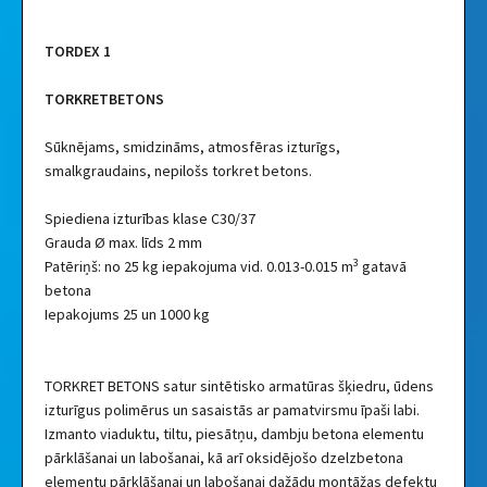
TORDEX 1
TORKRETBETONS
Sūknējams, smidzināms, atmosfēras izturīgs,
smalkgraudains, nepilošs torkret betons.
Spiediena izturības klase C30/37
Grauda Ø max. līds 2 mm
3
Patēriņš: no 25 kg iepakojuma vid. 0.013-0.015 m
gatavā
betona
Iepakojums 25 un 1000 kg
TORKRET BETONS satur sintētisko armatūras šķiedru, ūdens
izturīgus polimērus un sasaistās ar pamatvirsmu īpaši labi.
Izmanto viaduktu, tiltu, piesātņu, dambju betona elementu
pārklāšanai un labošanai, kā arī oksidējošo dzelzbetona
elementu pārklāšanai un labošanai dažādu montāžas defektu