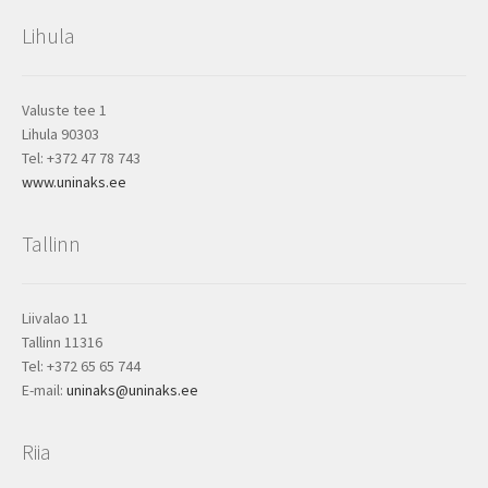
Lihula
Videoklipi
Galerija
Valuste tee 1
Lihula 90303
Tel: +372 47 78 743
www.uninaks.ee
Tallinn
Liivalao 11
Tallinn 11316
Tel: +372 65 65 744
E-mail:
uninaks@uninaks.ee
Riia