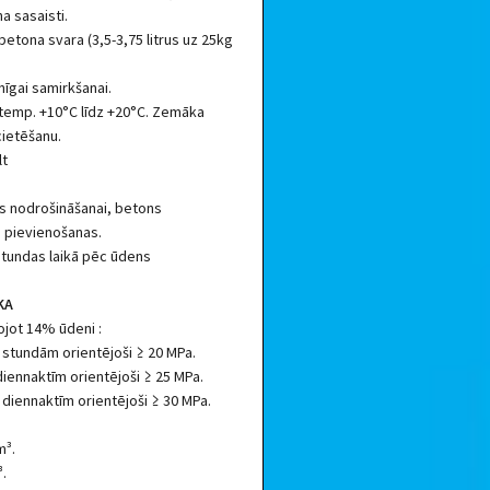
a sasaisti.
etona svara (3,5-3,75 litrus uz 25kg
nīgai samirkšanai.
temp. +10°C līdz +20°C. Zemāka
ietēšanu.
lt
s nodrošināšanai, betons
s pievienošanas.
stundas laikā pēc ūdens
KA
ojot 14% ūdeni :
 stundām orientējoši ≥ 20 MPa.
diennaktīm orientējoši ≥ 25 MPa.
 diennaktīm orientējoši ≥ 30 MPa.
m³.
³.