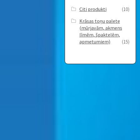
Citi produkti
(10)
Krāsas toņu palete
(mūrjavām, akmens
līmēm, špaktelēm,
apmetumiem)
(15)