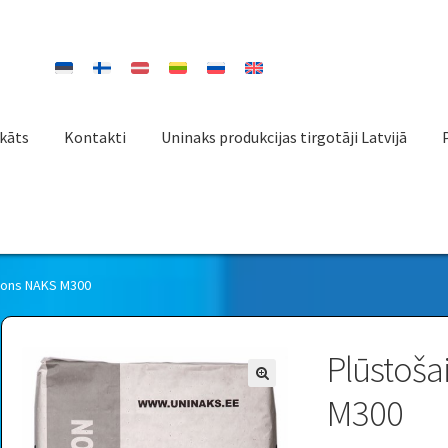
ikāts
Kontakti
Uninaks produkcijas tirgotāji Latvijā
etons NAKS M300
Plūstoša
M300