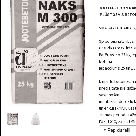
JOOTEBETOON NAK
PLŪSTOŠAIS BETO
SMALKGRAUDAINAIS
Spiediena izturības
Grauda Ø max. līdz
Patēriņš: no 25 kg i
betona
Iepakojums 25 un 10
Izmanto betonēšanas
precizitāte pie daž
savienošanas,
montāžas, defektu l
un enkurskrūvju uz
Ziemas periodā ražo
līdz -10°C, zaļa atz
Papildu faili