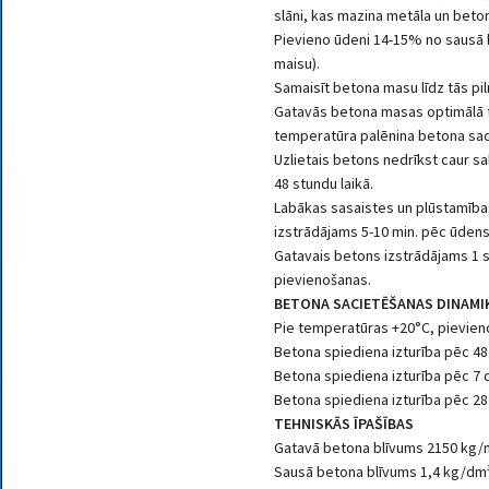
slāni, kas mazina metāla un beton
Pievieno ūdeni 14-15% no sausā b
maisu).
Samaisīt betona masu līdz tās pil
Gatavās betona masas optimālā 
temperatūra palēnina betona sac
Uzlietais betons nedrīkst caur sa
48 stundu laikā.
Labākas sasaistes un plūstamība
izstrādājams 5-10 min. pēc ūden
Gatavais betons izstrādājams 1 
pievienošanas.
BETONA SACIETĒŠANAS DINAMI
Pie temperatūras +20°C, pievien
Betona spiediena izturība pēc 48
Betona spiediena izturība pēc 7 
Betona spiediena izturība pēc 28
TEHNISKĀS ĪPAŠĪBAS
Gatavā betona blīvums 2150 kg/
Sausā betona blīvums 1,4 kg/dm