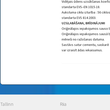
Vidējais ūdens uzsūkšanas koefic
standarta EVS–EN 1015-18.
Aukstuma ciklu izturība : 56 cik
standarta EVS 814:2003.
UZGLABĀŠANA, BRĪDINĀJUMI
Oriģinālajos iepakojumos sauso 
Oriģinālajos iepakojumos sausā 
mēneši no ražošanas datuma.
Sastāvs satur cementu, saskarē a
var izraisīt ādas iekaisumus.
Tallinn
Riia