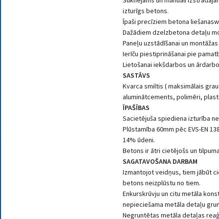
Sūknējams un manuāli izstrādāj
izturīgs betons.
Īpaši precīziem betona liešanas
Dažādiem dzelzbetona detaļu m
Paneļu uzstādīšanai un montāžas 
Ierīču piestiprināšanai pie pamat
Lietošanai iekšdarbos un ārdarbo
SASTĀVS
Kvarca smiltis ( maksimālais gr
aluminātcements, polimēri, plasti
ĪPAŠĪBAS
Sacietējuša spiediena izturība n
Plūstamība 60mm pēc EVS-EN 138
14% ūdeni.
Betons ir ātri cietējošs un tilpu
SAGATAVOŠANA DARBAM
Izmantojot veidņus, tiem jābūt ci
betons neizplūstu no tiem.
Enkurskrūvju un citu metāla kons
nepieciešama metāla detaļu gru
Negruntētas metāla detaļas reaģ