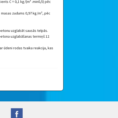
ients C = 0,1 kg/(m² .min0,5) pēc
los masas zudums 0,97 kg/m², pēc
betonu uzglabāt sausās telpās.
betona uzglabāšanas termiņš 12
r ūdeni rodas tvaika reakcija, kas