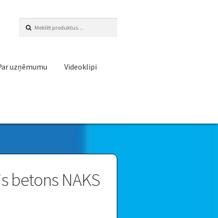
Meklēt:
Par uzņēmumu
Videoklipi
is betons NAKS