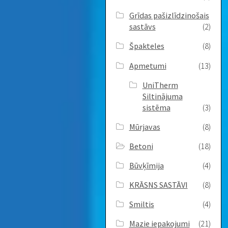
Grīdas pašizlīdzinošais
sastāvs
(2)
Špakteles
(8)
Apmetumi
(13)
UniTherm
Siltinājuma
sistēma
(3)
Mūrjavas
(8)
Betoni
(18)
Būvķīmija
(4)
KRĀSNS SASTĀVI
(8)
Smiltis
(4)
Mazie iepakojumi
(21)