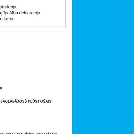
strukcija
ų īpašību deklaracija
tu Lapa
0
 SAGLABĀJOSŠ PLŪSTOŠAIS
7