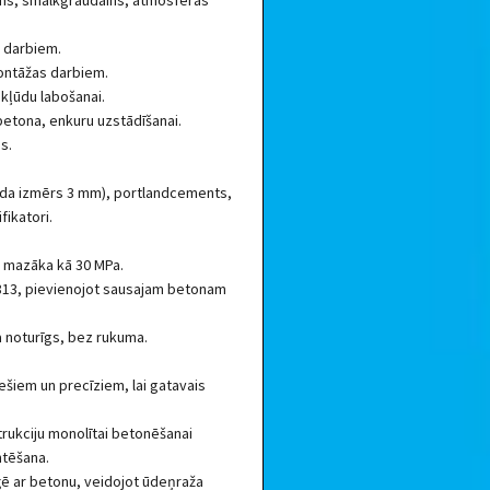
ams, smalkgraudains, atmosfēras
w darbiem.
ontāžas darbiem.
kļūdu labošanai.
betona, enkuru uzstādīšanai.
s.
auda izmērs 3 mm), portlandcements,
fikatori.
e mazāka kā 30 MPa.
13, pievienojot sausajam betonam
ma noturīgs, bez rukuma.
ešiem un precīziem, lai gatavais
trukciju monolītai betonēšanai
ntēšana.
ē ar betonu, veidojot ūdeņraža