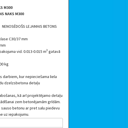
S M300
NS NAKS M300
, NENOSĒDOŠS LEJAMAIS BETONS
 klase C30/37 mm
 3mm
3
epakojuma vid. 0.013-0.015 m
gatavā
00 kg
 darbiem, kur nepieciešama liela
ādu dzelzsbetona detaļu
abošanas, kā arī projektējamo detaļu
stādīšanai zem betonējamām grīdām.
 sauso betonu ar pret salu piedevu
īme uz iepakojumu.