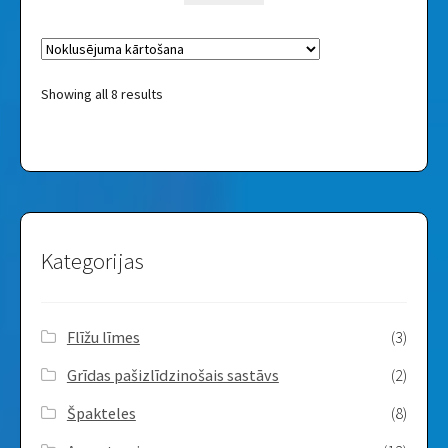
Showing all 8 results
Kategorijas
Flīžu līmes
(3)
Grīdas pašizlīdzinošais sastāvs
(2)
Špakteles
(8)