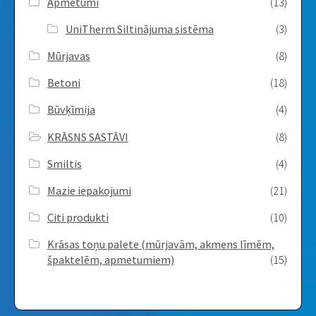
Apmetumi
(13)
UniTherm Siltinājuma sistēma
(3)
Mūrjavas
(8)
Betoni
(18)
Būvķīmija
(4)
KRĀSNS SASTĀVI
(8)
Smiltis
(4)
Mazie iepakojumi
(21)
Citi produkti
(10)
Krāsas toņu palete (mūrjavām, akmens līmēm,
špaktelēm, apmetumiem)
(15)