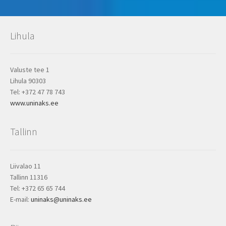
Lihula
Valuste tee 1
Lihula 90303
Tel: +372 47 78 743
www.uninaks.ee
Tallinn
Liivalao 11
Tallinn 11316
Tel: +372 65 65 744
E-mail:
uninaks@uninaks.ee