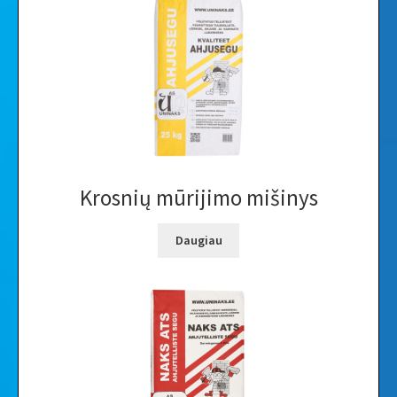
Vaizdo įrašai
Galerija
Krosnių mūrijimo mišinys
Daugiau