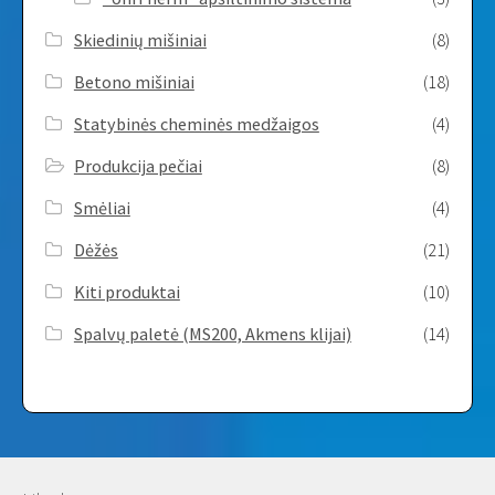
Skiedinių mišiniai
(8)
Betono mišiniai
(18)
Statybinės cheminės medžaigos
(4)
Produkcija pečiai
(8)
Smėliai
(4)
Dėžės
(21)
Kiti produktai
(10)
Spalvų paletė (MS200, Akmens klijai)
(14)