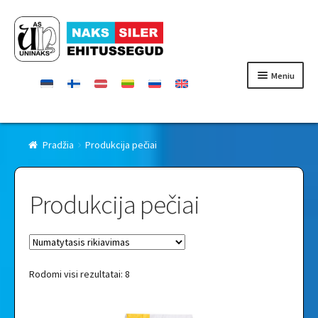
Pereiti
Pereiti
prie
prie
meniu
turinio
Meniu
Pradinis puslapis
Pradžia
Produkcija pečiai
Prekės
Produkcija pečiai
Sertifikatai
Kontaktai
Rodomi visi rezultatai: 8
Perpardavėjai
Apie Uninaks