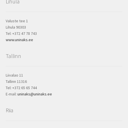
Lihula
Valuste tee 1
Lihula 90303
Tel: +372 47 78 743
www.uninaks.ee
Tallinn
Liivalao 11
Tallinn 11316
Tel: +372 65 65 744
E-mail:
uninaks@uninaks.ee
Riia