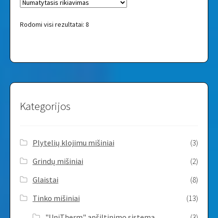
Rodomi visi rezultatai: 8
Kategorijos
Plytelių klojimu mišiniai
(3)
Grindų mišiniai
(2)
Glaistai
(8)
Tinko mišiniai
(13)
"UniTherm" apšiltinimo sistema
(3)