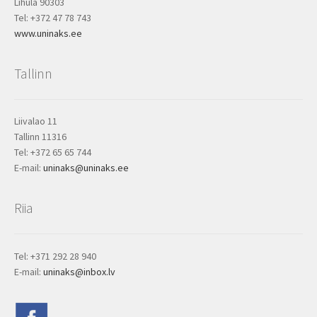
Lihula 90303
Tel: +372 47 78 743
www.uninaks.ee
Tallinn
Liivalao 11
Tallinn 11316
Tel: +372 65 65 744
E-mail:
uninaks@uninaks.ee
Riia
Tel: +371 292 28 940
E-mail:
uninaks@inbox.lv