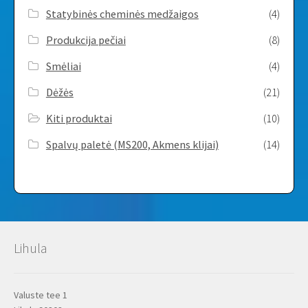
Statybinės cheminės medžaigos
(4)
Produkcija pečiai
(8)
Smėliai
(4)
Dėžės
(21)
Kiti produktai
(10)
Spalvų paletė (MS200, Akmens klijai)
(14)
Lihula
Valuste tee 1