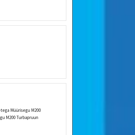
detega Müürisegu M200
egu M200 Turbapruun