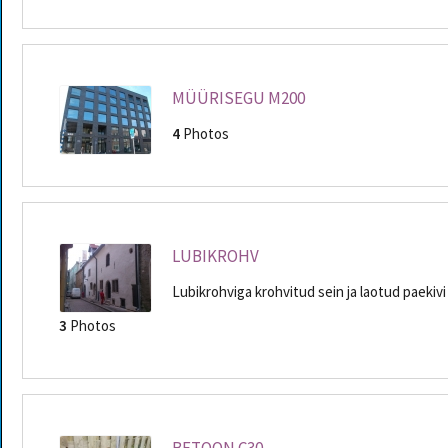
MÜÜRISEGU M200
4
Photos
LUBIKROHV
Lubikrohviga krohvitud sein ja laotud paekivi
3
Photos
BETOON C30