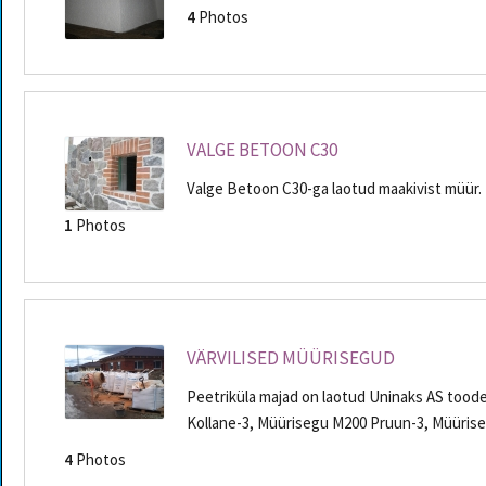
4
Photos
VALGE BETOON C30
Valge Betoon C30-ga laotud maakivist müür.
1
Photos
VÄRVILISED MÜÜRISEGUD
Peetriküla majad on laotud Uninaks AS too
Kollane-3, Müürisegu M200 Pruun-3, Müüris
4
Photos