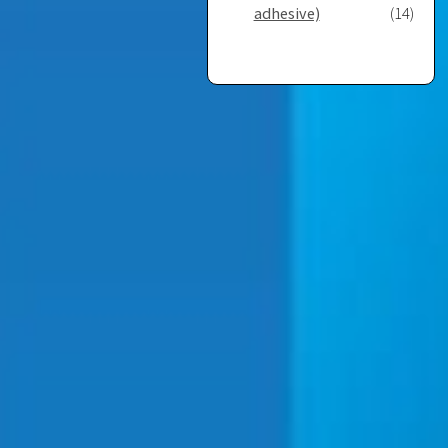
adhesive)
(14)