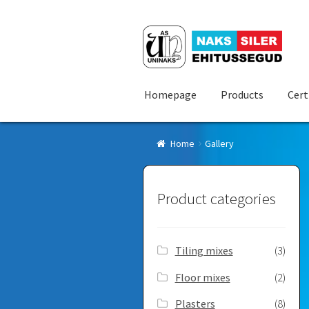
Skip
Skip
to
to
navigation
content
Homepage
Products
Cert
Home
Gallery
Product categories
Tiling mixes
(3)
Floor mixes
(2)
Plasters
(8)