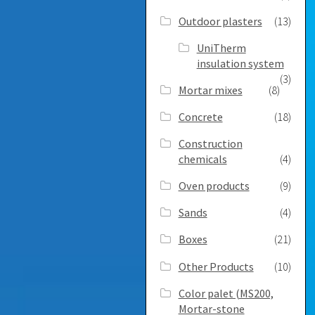
Outdoor plasters
(13)
UniTherm
insulation system
(3)
Mortar mixes
(8)
Concrete
(18)
Construction
chemicals
(4)
Oven products
(9)
Sands
(4)
Boxes
(21)
Other Products
(10)
Color palet (MS200,
Mortar-stone