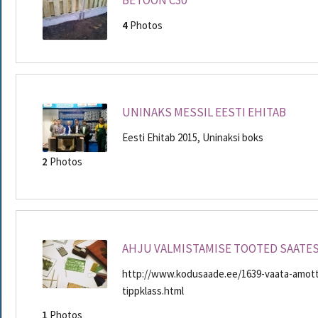
4
Photos
UNINAKS MESSIL EESTI EHITAB
Eesti Ehitab 2015, Uninaksi boks
2
Photos
AHJU VALMISTAMISE TOOTED SAATE
http://www.kodusaade.ee/1639-vaata-amott
tippklass.html
1
Photos