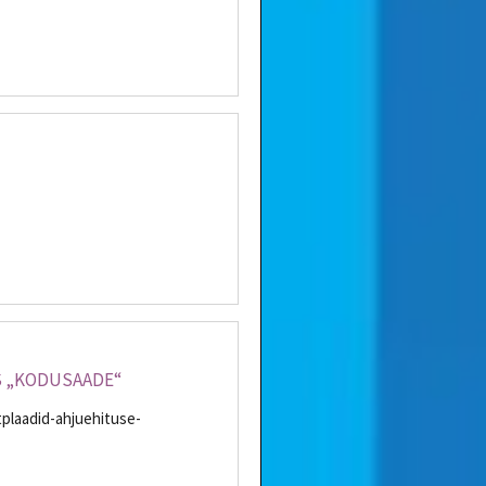
S „KODUSAADE“
plaadid-ahjuehituse-