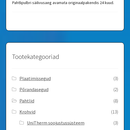
Pahtlipulbri säilivusaeg avamata originaalpakendis 24 kuud.
Tootekategooriad
Plaatimissegud
(3)
Põrandasegud
(2)
Pahtlid
(8)
Krohvid
(13)
UniTherm soojustussüsteem
(3)