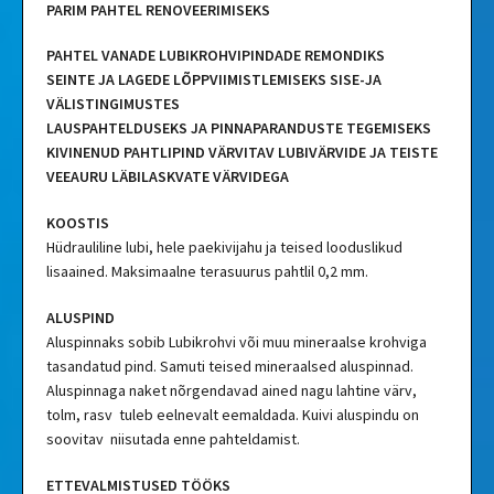
PARIM PAHTEL RENOVEERIMISEKS
PAHTEL VANADE LUBIKROHVIPINDADE REMONDIKS
SEINTE JA LAGEDE LÕPPVIIMISTLEMISEKS SISE-JA
VÄLISTINGIMUSTES
LAUSPAHTELDUSEKS JA PINNAPARANDUSTE TEGEMISEKS
KIVINENUD PAHTLIPIND VÄRVITAV LUBIVÄRVIDE JA TEISTE
VEEAURU LÄBILASKVATE VÄRVIDEGA
KOOSTIS
Hüdrauliline lubi, hele paekivijahu ja teised looduslikud
lisaained. Maksimaalne terasuurus pahtlil 0,2 mm.
ALUSPIND
Aluspinnaks sobib Lubikrohvi või muu mineraalse krohviga
tasandatud pind. Samuti teised mineraalsed aluspinnad.
Aluspinnaga naket nõrgendavad ained nagu lahtine värv,
tolm, rasv tuleb eelnevalt eemaldada. Kuivi aluspindu on
soovitav niisutada enne pahteldamist.
ETTEVALMISTUSED TÖÖKS