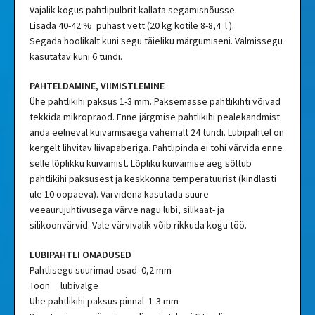
Vajalik kogus pahtlipulbrit kallata segamisnõusse.
Lisada 40-42 % puhast vett (20 kg kotile 8-8,4 l ).
Segada hoolikalt kuni segu täieliku märgumiseni. Valmissegu
kasutatav kuni 6 tundi.
PAHTELDAMINE, VIIMISTLEMINE
Ühe pahtlikihi paksus 1-3 mm. Paksemasse pahtlikihti võivad
tekkida mikropraod. Enne järgmise pahtlikihi pealekandmist
anda eelneval kuivamisaega vähemalt 24 tundi. Lubipahtel on
kergelt lihvitav liivapaberiga. Pahtlipinda ei tohi värvida enne
selle lõplikku kuivamist. Lõpliku kuivamise aeg sõltub
pahtlikihi paksusest ja keskkonna temperatuurist (kindlasti
üle 10 ööpäeva). Värvidena kasutada suure
veeaurujuhtivusega värve nagu lubi, silikaat- ja
silikoonvärvid. Vale värvivalik võib rikkuda kogu töö.
LUBIPAHTLI OMADUSED
Pahtlisegu suurimad osad 0,2 mm
Toon lubivalge
Ühe pahtlikihi paksus pinnal 1-3 mm