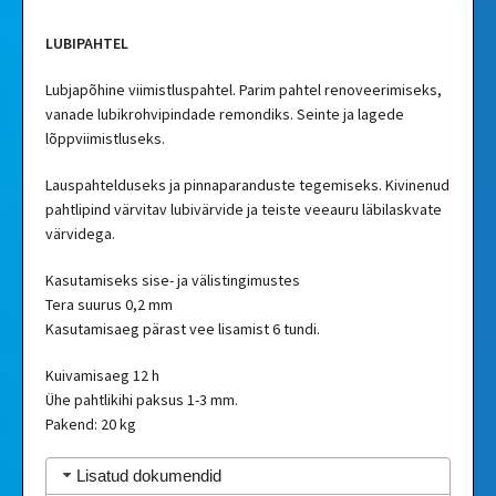
LUBIPAHTEL
Lubjapõhine viimistluspahtel. Parim pahtel renoveerimiseks,
vanade lubikrohvipindade remondiks. Seinte ja lagede
lõppviimistluseks.
Lauspahtelduseks ja pinnaparanduste tegemiseks. Kivinenud
pahtlipind värvitav lubivärvide ja teiste veeauru läbilaskvate
värvidega.
Kasutamiseks sise- ja välistingimustes
Tera suurus 0,2 mm
Kasutamisaeg pärast vee lisamist 6 tundi.
Kuivamisaeg 12 h
Ühe pahtlikihi paksus 1-3 mm.
Pakend: 20 kg
Lisatud dokumendid