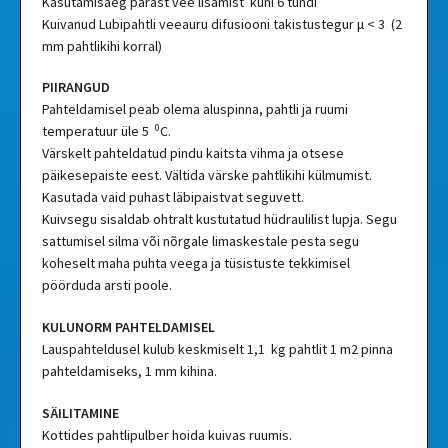
Kasutamisaeg pärast vee lisamist kuni 6 tundi
Kuivanud Lubipahtli veeauru difusiooni takistustegur μ < 3 (2
mm pahtlikihi korral)
PIIRANGUD
Pahteldamisel peab olema aluspinna, pahtli ja ruumi
0
temperatuur üle 5
C.
Värskelt pahteldatud pindu kaitsta vihma ja otsese
päikesepaiste eest. Vältida värske pahtlikihi külmumist.
Kasutada vaid puhast läbipaistvat seguvett.
Kuivsegu sisaldab ohtralt kustutatud hüdraulilist lupja. Segu
sattumisel silma või nõrgale limaskestale pesta segu
koheselt maha puhta veega ja tüsistuste tekkimisel
pöörduda arsti poole.
KULUNORM PAHTELDAMISEL
Lauspahteldusel kulub keskmiselt 1,1 kg pahtlit 1 m2 pinna
pahteldamiseks, 1 mm kihina.
SÄILITAMINE
Kottides pahtlipulber hoida kuivas ruumis.