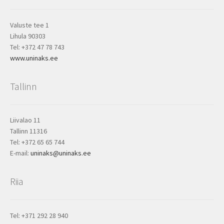
Valuste tee 1
Lihula 90303
Tel: +372 47 78 743
www.uninaks.ee
Tallinn
Liivalao 11
Tallinn 11316
Tel: +372 65 65 744
E-mail:
uninaks@uninaks.ee
Riia
Tel: +371 292 28 940