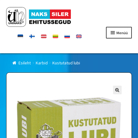
Liigu
Liigu
navigeerimisele
sisu
juurde
Menüü
Esileht
Esileht
Karbid
Kustutatud lubi
Tooted
Sertifikaadid
Kontaktid
Edasimüüjad
Firmast