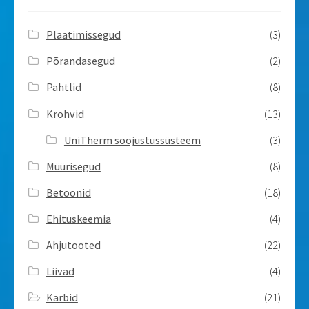
Plaatimissegud
(3)
Põrandasegud
(2)
Pahtlid
(8)
Krohvid
(13)
UniTherm soojustussüsteem
(3)
Müürisegud
(8)
Betoonid
(18)
Ehituskeemia
(4)
Ahjutooted
(22)
Liivad
(4)
Karbid
(21)