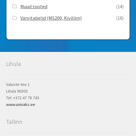
Muud tooted
(14)
Värvitabelid ­(MS200, Kiviliim)
(16)
Lihula
Valuste tee 1
Lihula 90303
Tel: +372 47 78 743
www.uninaks.ee
Tallinn