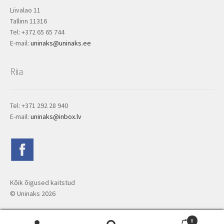
Liivalao 11
Tallinn 11316
Tel: +372 65 65 744
E-mail:
uninaks@uninaks.ee
Riia
Tel: +371 292 28 940
E-mail:
uninaks@inbox.lv
Kõik õigused kaitstud
© Uninaks
2026
0