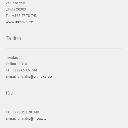
Valuste tee 1
Lihula 90303
Tel: +372 47 78 743
www.uninaks.ee
Tallinn
Liivalao 11
Tallinn 11316
Tel: +372 65 65 744
E-mail:
uninaks@uninaks.ee
Riia
Tel: +371 292 28 940
E-mail:
uninaks@inbox.lv