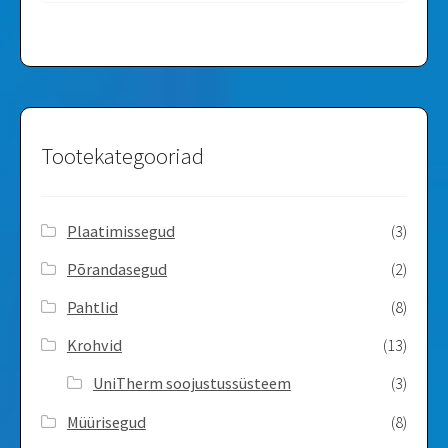
Tootekategooriad
Plaatimissegud
(3)
Põrandasegud
(2)
Pahtlid
(8)
Krohvid
(13)
UniTherm soojustussüsteem
(3)
Müürisegud
(8)