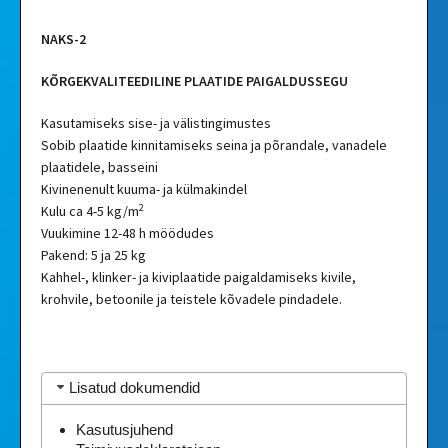
NAKS-2
KÕRGEKVALITEEDILINE PLAATIDE PAIGALDUSSEGU
Kasutamiseks sise- ja välistingimustes
Sobib plaatide kinnitamiseks seina ja põrandale, vanadele
plaatidele, basseini
Kivinenenult kuuma- ja külmakindel
2
Kulu ca 4-5 kg/m
Vuukimine 12-48 h möödudes
Pakend: 5 ja 25 kg
Kahhel-, klinker- ja kiviplaatide paigaldamiseks kivile,
krohvile, betoonile ja teistele kõvadele pindadele.
Lisatud dokumendid
Kasutusjuhend