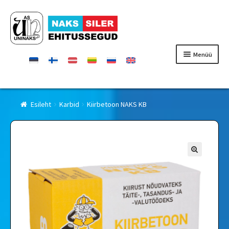
Liigu
Liigu
navigeerimisele
sisu
juurde
Menüü
Esileht
Esileht
Karbid
Kiirbetoon NAKS KB
Tooted
Sertifikaadid
Kontaktid
Edasimüüjad
Firmast