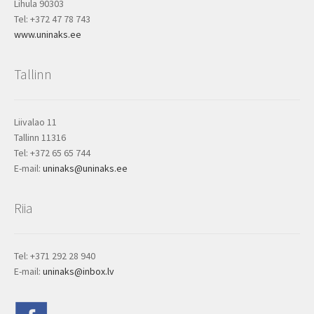
Lihula 90303
Tel: +372 47 78 743
www.uninaks.ee
Tallinn
Liivalao 11
Tallinn 11316
Tel: +372 65 65 744
E-mail:
uninaks@uninaks.ee
Riia
Tel: +371 292 28 940
E-mail:
uninaks@inbox.lv