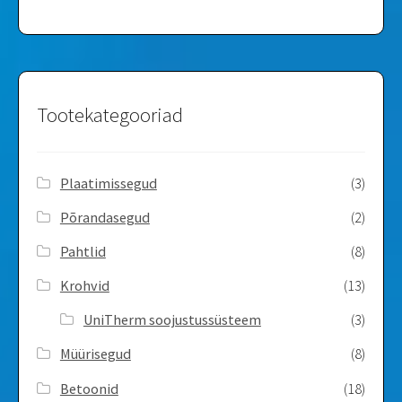
Tootekategooriad
Plaatimissegud
(3)
Põrandasegud
(2)
Pahtlid
(8)
Krohvid
(13)
UniTherm soojustussüsteem
(3)
Müürisegud
(8)
Betoonid
(18)