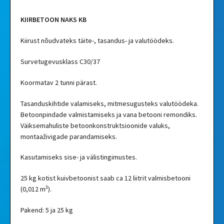
KIIRBETOON NAKS KB
Kiirust nõudvateks täite-, tasandus- ja valutöödeks.
Survetugevusklass C30/37
Koormatav 2 tunni pärast.
Tasanduskihtide valamiseks, mitmesugusteks valutöödeka.
Betoonpindade valmistamiseks ja vana betooni remondiks.
Väiksemahuliste betoonkonstruktsioonide valuks,
montaaživigade parandamiseks.
Kasutamiseks sise- ja välistingimustes.
25 kg kotist kuivbetoonist saab ca 12 liitrit valmisbetooni
3
(0,012 m
).
Pakend: 5 ja 25 kg