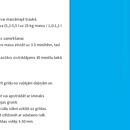
 vai maisāmajā traukā.
(5,2-5,5 l uz 25 kg maisu / 1,0-1,1 l
as samirkšanai.
vo masu atstāt uz 3-5 minūtēm, tad
sastāvs izstrādājams 45 minūšu laikā
rīt grīdu no vaļējām daļiņām un
āt vai apstrādāt ar Uninaks
as grunti.
ciālu sūkni uzklāt uz grīdas.
zlīdzināt ar adataino rulli.
īdas vidēji 3-30 mm.