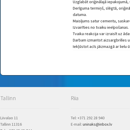
Uzglabāt oriģinālajā iepakojumā,
Derīguma termiņš, slēgtā, oriģin
datuma.
Maisījums satur cementu, saskaro
Izvairīties no tvaiku ieelpošanas.
Tvaika reakcija var izraisīt uz ād
Darbam izmantot aizsargbrilles 
Iekļūstot acīs jāizmazgā ar liel
Tallinn
Riia
Liivalao 11
Tel: +371 292 28 940
Tallinn 11316
E-mail:
uninaks@inbox.lv