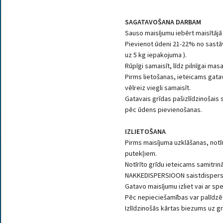
SAGATAVOŠANA DARBAM
Sauso maisījumu iebērt maisītājā
Pievienot ūdeni 21-22% no sastāva 
uz 5 kg iepakojuma ).
Rūpīgi samaisīt, līdz pilnīgai mas
Pirms lietošanas, ieteicams gata
vēlreiz viegli samaisīt.
Gatavais grīdas pašizlīdzinošais 
pēc ūdens pievienošanas.
IZLIETOŠANA
Pirms maisījuma uzklāšanas, notī
putekļiem.
Notīrīto grīdu ieteicams samitrin
NAKKEDISPERSIOON saistdispersij
Gatavo maisījumu izliet vai ar spe
Pēc nepieciešamības var palīdzēt i
Izlīdzinošās kārtas biezums uz gr