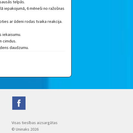
 sausās telpās.
ālā iepakojumā, 6 mēneši no ražošnas
ties ar ūdeni rodas tvaika reakcija.
as iekaisumu.
un cimdus.
u ūdens daudzumu.
Visas tiesības aizsargātas
© Uninaks
2026