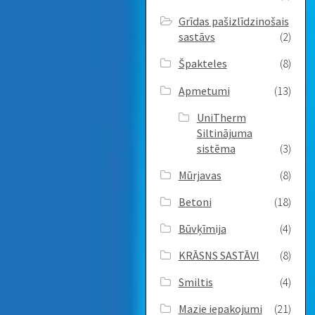
Grīdas pašizlīdzinošais
sastāvs
(2)
Špakteles
(8)
Apmetumi
(13)
UniTherm
Siltinājuma
sistēma
(3)
Mūrjavas
(8)
Betoni
(18)
Būvķīmija
(4)
KRĀSNS SASTĀVI
(8)
Smiltis
(4)
Mazie iepakojumi
(21)