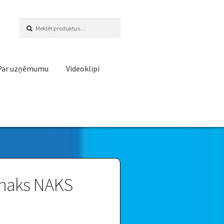
Meklēt:
Par uzņēmumu
Videoklipi
naks NAKS