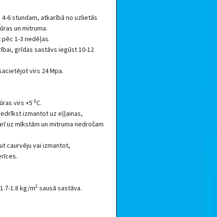
 4-6 stundam, atkarībā no uzlietās
ūras un mitruma.
 pēc 1-3 nedēļas.
urībai, grīdas sastāvs iegūst 10-12
 sacietējot virs 24 Mpa.
0
ūras virs +5
C.
edrīkst izmantot uz eļļainas,
 arī uz mīkstām un mitruma nedrošam
ut caurvēju vai izmantot,
erīces.
2
1.7-1.8 kg/m
sausā sastāva.