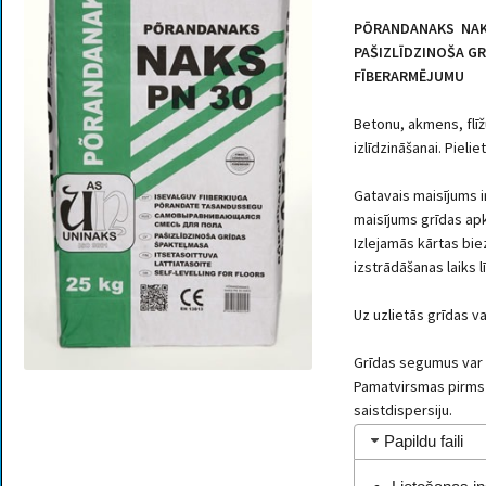
PŌRANDANAKS NAK
PAŠIZLĪDZINOŠA G
FĪBERARMĒJUMU
Betonu, akmens, flīž
izlīdzināšanai. Pieli
Gatavais maisījums i
maisījums grīdas apk
Izlejamās kārtas bi
izstrādāšanas laiks l
Uz uzlietās grīdas v
Grīdas segumus var 
Pamatvirsmas pirms 
saistdispersiju.
Papildu faili