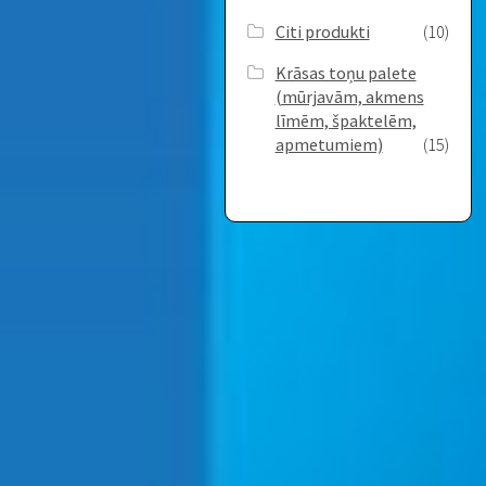
Citi produkti
(10)
Krāsas toņu palete
(mūrjavām, akmens
līmēm, špaktelēm,
apmetumiem)
(15)