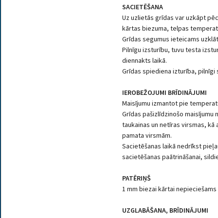
SACIETĒŠANA
Uz uzlietās grīdas var uzkāpt pēc
kārtas biezuma, telpas temperat
Grīdas segumus ieteicams uzklāt
Pilnīgu izsturību, tuvu testa izst
diennakts laikā.
Grīdas spiediena izturība, pilnīgi
IEROBEŽOJUMI BRĪDINĀJUMI
Maisījumu izmantot pie temperat
Grīdas pašizlīdzinošo maisījumu n
taukainas un netīras virsmas, kā
pamata virsmām.
Sacietēšanas laikā nedrīkst pieļa
sacietēšanas paātrināšanai, sildi
PATĒRIŅŠ
1 mm biezai kārtai nepieciešams 
UZGLABĀŠANA, BRĪDINĀJUMI