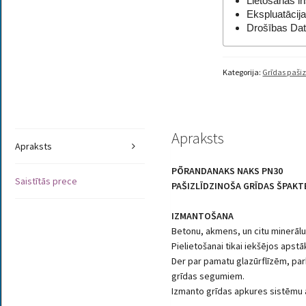
Lietošanas in
Ekspluatācija
Drošības Da
Kategorija:
Grīdas pašiz
Apraksts
Apraksts
PÕRANDANAKS NAKS PN30
Saistītās prece
PAŠIZLĪDZINOŠA GRĪDAS ŠPAK
IZMANTOŠANA
Betonu, akmens, un citu minerālu 
Pielietošanai tikai iekšējos apstā
Der par pamatu glazūrflīzēm, par
grīdas segumiem.
Izmanto grīdas apkures sistēmu ai