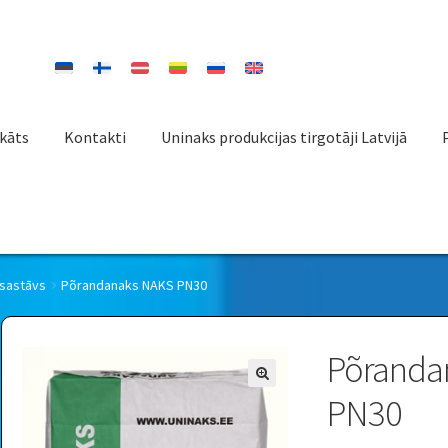
ikāts
Kontakti
Uninaks produkcijas tirgotāji Latvijā
 sastāvs
Põrandanaks NAKS PN30
Põranda
PN30