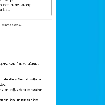
strukcija
s īpašību deklarācija
tu Lapa
līdzinošais sastāvs
TEĻMASA AR FĪBERARMĒJUMU
materiālu grīdu izlīdzināšanai.
kļos.
ketam, ruļļveida un mīkstajiem
zpildīšanai un izlīdzināšanai.