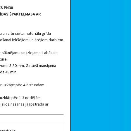
S PN30
RĪDAS ŠPAKTEĻMASA AR
u un citu cietu materiālu grīdu
etošanai iekšējiem un ārējiem darbiem.
r sūknējams un izlejams. Labākais
urei.
ezums 3-30 mm. Gatavā maisījuma
īdz 45 min.
ar uzkāpt pēc 4-6 stundam.
uzklāt pēc 1-3 nedēļām.
izlīdzināšanas jāapstrādā ar