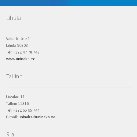
Lihula
Valuste tee 1
Lihula 90303
Tel: +372 47 78 743
www.uninaks.ee
Tallinn
Liivalao 11
Tallinn 11316
Tel: +372 65 65 744
E-mail:
uninaks@uninaks.ee
Riia