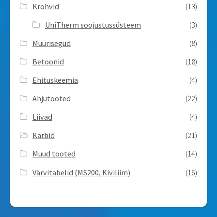
Krohvid
(13)
UniTherm soojustussüsteem
(3)
Müürisegud
(8)
Betoonid
(18)
Ehituskeemia
(4)
Ahjutooted
(22)
Liivad
(4)
Karbid
(21)
Muud tooted
(14)
Värvitabelid ­(MS200, Kiviliim)
(16)