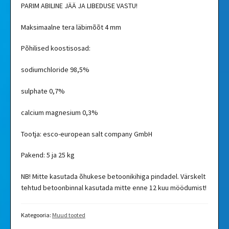
PARIM ABILINE JÄÄ JA LIBEDUSE VASTU!
Maksimaalne tera läbimõõt 4 mm
Põhilised koostisosad:
sodiumchloride 98,5%
sulphate 0,7%
calcium magnesium 0,3%
Tootja: esco-european salt company GmbH
Pakend: 5 ja 25 kg
NB! Mitte kasutada õhukese betoonikihiga pindadel. Värskelt
tehtud betoonbinnal kasutada mitte enne 12 kuu möödumist!
Kategooria:
Muud tooted