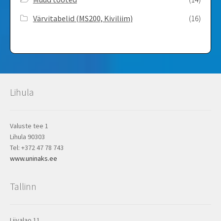
Värvitabelid ­(MS200, Kiviliim)
(16)
Lihula
Valuste tee 1
Lihula 90303
Tel: +372 47 78 743
www.uninaks.ee
Tallinn
Liivalao 11