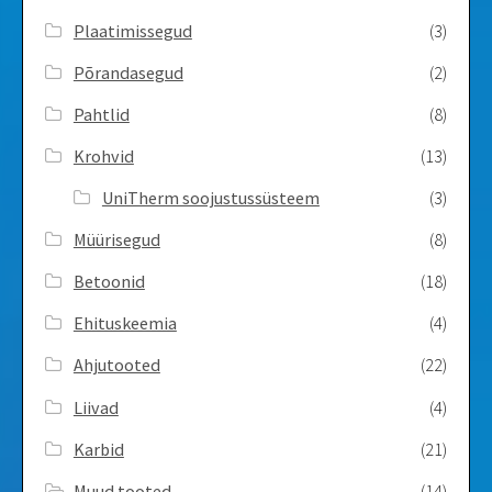
Plaatimissegud
(3)
Põrandasegud
(2)
Pahtlid
(8)
Krohvid
(13)
UniTherm soojustussüsteem
(3)
Müürisegud
(8)
Betoonid
(18)
Ehituskeemia
(4)
Ahjutooted
(22)
Liivad
(4)
Karbid
(21)
Muud tooted
(14)