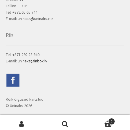
Tallinn 11316
Tel: +372 65 65 744
E-mail:
uninaks@uninaks.ee
Riia
Tel: +371 292 28 940
E-mail:
uninaks@inbox.lv
Kõik õigused kaitstud
© Uninaks
2026
0
Otsi: