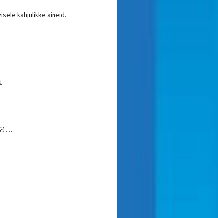
isele kahjulikke aineid.
d
...