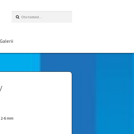
Otsi:
Galerii
v
v 2-6 mm