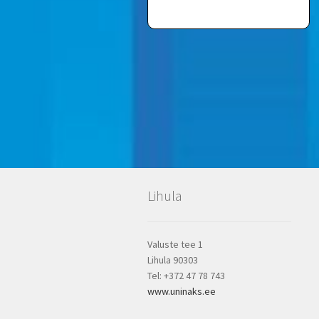
Lihula
Valuste tee 1
Lihula 90303
Tel: +372 47 78 743
www.uninaks.ee