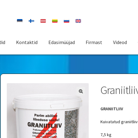
did
Kontaktid
Edasimüüjad
Firmast
Videod
v
Graniitlii
GRANIITLIIV
Kuivatatud graniitlii
7,5 kg