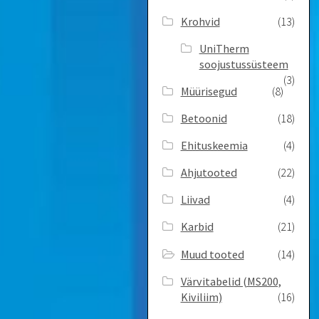
Krohvid
(13)
UniTherm
soojustussüsteem
(3)
Müürisegud
(8)
Betoonid
(18)
Ehituskeemia
(4)
Ahjutooted
(22)
Liivad
(4)
Karbid
(21)
Muud tooted
(14)
Värvitabelid ­(MS200,
Kiviliim)
(16)