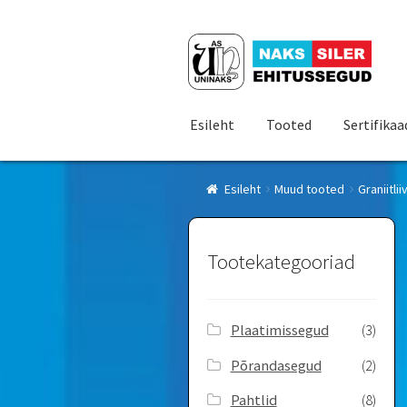
Liigu
Liigu
navigeerimisele
sisu
juurde
Esileht
Tooted
Sertifikaa
Esileht
Muud tooted
Graniitlii
Tootekategooriad
Plaatimissegud
(3)
Põrandasegud
(2)
Pahtlid
(8)