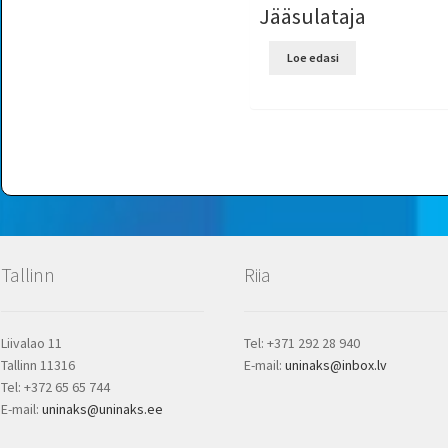
Jääsulataja
Loe edasi
Tallinn
Riia
Liivalao 11
Tel: +371 292 28 940
Tallinn 11316
E-mail:
uninaks@inbox.lv
Tel: +372 65 65 744
E-mail:
uninaks@uninaks.ee