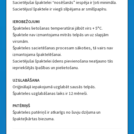
Sacietējušai špaktelei “nosēšanās” iespēja ir ļoti minimāla.
Sacietējusī špaktele ir viegli slīpējama ar smilšpapīru.
IEROBEŽOJUMI
Špakteles lietošanas temperatūrai jābūt virs + 5°C.
Špaktele nav izmantojama mitrās telpās un uz slapjām
virsmām.
Špakteles sacietēšanas procesam sākoties, tā vairs nav
izmantojama špaktelēšanai.
Sacietējušai špaktelei ūdens pievienošana neatjauno tās
iepriekšējās īpašības un pielietošanu.
UZGLABĀŠANA
Oriģinālajā iepakojumā uzglabāt sausās telpās.
Špakteles uzglabāšanas laiks ir 12 mēneši.
PATĒRIŅŠ
Špakteles patēriņš ir atkarīgs no šuvju dziļuma un
špakteļkārtas biezuma.