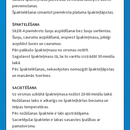
pievienošanas.
Špaktelēšanai izmantot piemērota platuma špakteļlāpstas.
ŠPAKTELĒŠANA
SILER-4 piemērots šuvju aizpildīšanai bez šuvju sietlentas.
Šuvju, caurumu aizpildīšanā, iespiest špakteļmasu, pilnīgi
aizpildot šuves un caurumus.
Pāri palikušo špakteļmasu no virsmas notīrīt.
Sagatavot špakteļmasu tā, lai to varētu izstrādāt 30 minūšu
laikā.
Pēc špaktelēšanas, nekavējoties nomazgāt špakteļlāpstas
un maisāmās tvertnes.
SACIETĒŠANA
Uz virsmas uzklātā špakteļmasa nožūst 20-60 minūšu laikā.
Nožūšanas laiks ir atkarīgs no špakteļkārtas biezuma un
telpas temperatūras.
Pēc nožūšanas špaktele ir labi apstrādājama.
Sacietējušai špaktelei ir labas sasaistes īpašības ar
pamatvirsmu.