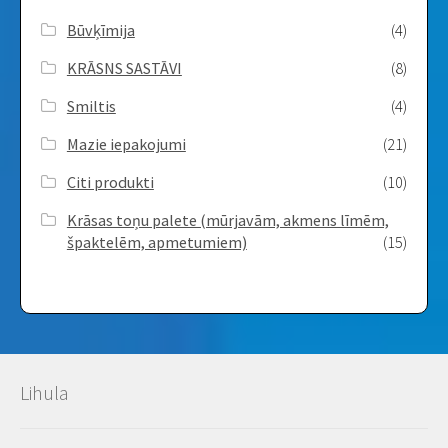
Būvķīmija
(4)
KRĀSNS SASTĀVI
(8)
Smiltis
(4)
Mazie iepakojumi
(21)
Citi produkti
(10)
Krāsas toņu palete (mūrjavām, akmens līmēm,
špaktelēm, apmetumiem)
(15)
Lihula