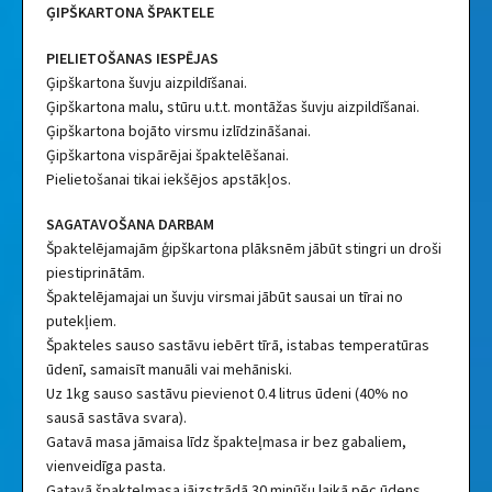
ĢIPŠKARTONA ŠPAKTELE
PIELIETOŠANAS IESPĒJAS
Ģipškartona šuvju aizpildīšanai.
Ģipškartona malu, stūru u.t.t. montāžas šuvju aizpildīšanai.
Ģipškartona bojāto virsmu izlīdzināšanai.
Ģipškartona vispārējai špaktelēšanai.
Pielietošanai tikai iekšējos apstākļos.
SAGATAVOŠANA DARBAM
Špaktelējamajām ģipškartona plāksnēm jābūt stingri un droši
piestiprinātām.
Špaktelējamajai un šuvju virsmai jābūt sausai un tīrai no
putekļiem.
Špakteles sauso sastāvu iebērt tīrā, istabas temperatūras
ūdenī, samaisīt manuāli vai mehāniski.
Uz 1kg sauso sastāvu pievienot 0.4 litrus ūdeni (40% no
sausā sastāva svara).
Gatavā masa jāmaisa līdz špakteļmasa ir bez gabaliem,
vienveidīga pasta.
Gatavā špakteļmasa jāizstrādā 30 minūšu laikā pēc ūdens