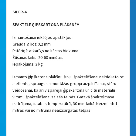
SILER-4
ŠPAKTELE ĢIPŠKARTONA PLĀKSNĒM
Izmantošanai iekšējos apstākļos
Grauda Ø iīdz 0,2 mm
Patēriņš: atkarīgs no kārtas biezuma
Žūšanas laiks: 20-60 minūtes
Iepakojums: 3 kg
Izmanto ģipškarona plākšņu šuvju špaktelēšanai neipielietojot
sietlentu, spraugu un montāžas gropju aizpildīšanai, stūru
veidošanai, kā arī vispārējai ģipškartona un citu materiālu
virsmu špaktelēšanai saisās telpās. Gatavā špakteļmasa
izstrājama, istabas temperatūrā, 30 min. laikā. Neizmantot
mitrās vai no mitruma neaizsargātās telpās.