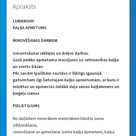
Apraksts
LUBIKROHV
KAĻĶA APMETUMS
RENOVĒŠANAS DARBIEM
Izmantošanai iekšejos un ārējos darbos.
Gaiši pelēks apmetuma maisījums uz celtniecības kaļķa
un smilts bāzes.
Pēc savām īpašībām sastāvs ir līdzīgs Igaunijā
gatsimtiem ilgi lietotajam kaļķa apmetumam, ar kuru ir
mūrētas un apmestas lielākā daļa senas kaļķakmens un
ķieģeļu sienas
PIELIETOJUMS
No dažādiem minerāliem materiāliem būvētu sienu
izlīdzināšanai,
renovēšanai un apmešanai (senie kaļķa apmetumi, kaļķa-