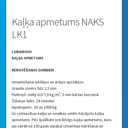
Kaļķa apmetums NAKS
LK1
LUBIKROHV
KAĻĶA APMETUMS
RENOVĒŠANAS DARBIEM
Izmantošanai iekšējos un ārējos apstākļos
Grauda izmērs līdz 1,5 mm
2
Patēriņš: vidēji 6,0-7,0 kg/m
, 5 mm kārtas biezumā
Žūšanas laiks: 24 stundas
Iepakojums: 25 un 1000 kg
Uz cetniecības kaļķa un smalkas smilts bāzējošs kaļķa
apmetums. Pēc īpašībām ļoti līdzīgs kaļķa apmetums, kuru
jau vairāk kā 100 gadu atpakaļ izmantoja mūrēšanai un