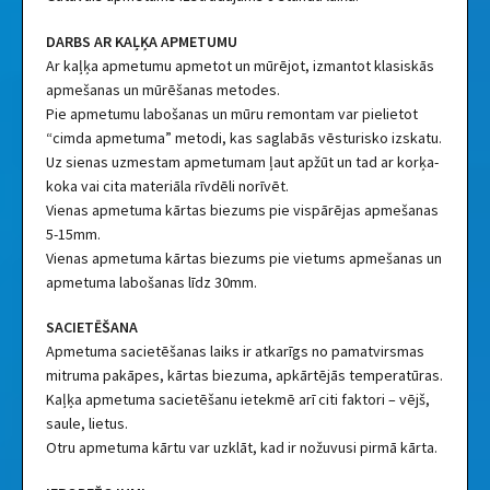
DARBS AR KAĻĶA APMETUMU
Ar kaļķa apmetumu apmetot un mūrējot, izmantot klasiskās
apmešanas un mūrēšanas metodes.
Pie apmetumu labošanas un mūru remontam var pielietot
“cimda apmetuma” metodi, kas saglabās vēsturisko izskatu.
Uz sienas uzmestam apmetumam ļaut apžūt un tad ar korķa-
koka vai cita materiāla rīvdēli norīvēt.
Vienas apmetuma kārtas biezums pie vispārējas apmešanas
5-15mm.
Vienas apmetuma kārtas biezums pie vietums apmešanas un
apmetuma labošanas līdz 30mm.
SACIETĒŠANA
Apmetuma sacietēšanas laiks ir atkarīgs no pamatvirsmas
mitruma pakāpes, kārtas biezuma, apkārtējās temperatūras.
Kaļķa apmetuma sacietēšanu ietekmē arī citi faktori – vējš,
saule, lietus.
Otru apmetuma kārtu var uzklāt, kad ir nožuvusi pirmā kārta.