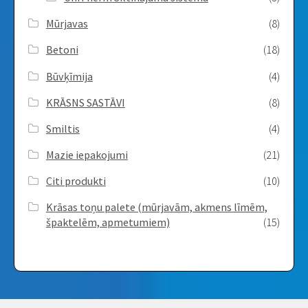
Mūrjavas
(8)
Betoni
(18)
Būvķīmija
(4)
KRĀSNS SASTĀVI
(8)
Smiltis
(4)
Mazie iepakojumi
(21)
Citi produkti
(10)
Krāsas toņu palete (mūrjavām, akmens līmēm,
špaktelēm, apmetumiem)
(15)