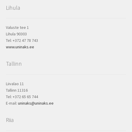
Lihula
Valuste tee 1
Lihula 90303
Tel: +372 47 78 743
www.uninaks.ee
Tallinn
Liivalao 11
Tallinn 11316
Tel: +372 65 65 744
E-mail:
uninaks@uninaks.ee
Riia