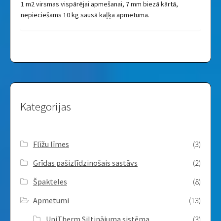
1 m2 virsmas vispārējai apmešanai, 7 mm biezā kārtā,
nepieciešams 10 kg sausā kaļķa apmetuma.
Kategorijas
Flīžu līmes
(3)
Grīdas pašizlīdzinošais sastāvs
(2)
Špakteles
(8)
Apmetumi
(13)
UniTherm Siltinājuma sistēma
(3)