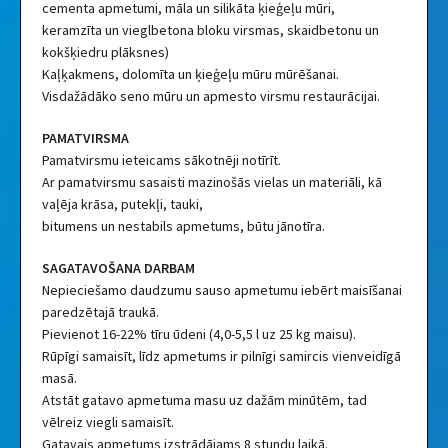
cementa apmetumi, māla un silikāta ķieģeļu mūri,
keramzīta un vieglbetona bloku virsmas, skaidbetonu un
kokšķiedru plāksnes)
Kaļķakmens, dolomīta un ķieģeļu mūru mūrēšanai.
Visdažādāko seno mūru un apmesto virsmu restaurācijai.
PAMATVIRSMA
Pamatvirsmu ieteicams sākotnēji notīrīt.
Ar pamatvirsmu sasaisti mazinošās vielas un materiāli, kā
vaļēja krāsa, putekļi, tauki,
bitumens un nestabils apmetums, būtu jānotīra.
SAGATAVOŠANA DARBAM
Nepieciešamo daudzumu sauso apmetumu iebērt maisīšanai
paredzētajā traukā.
Pievienot 16-22% tīru ūdeni (4,0-5,5 l uz 25 kg maisu).
Rūpīgi samaisīt, līdz apmetums ir pilnīgi samircis vienveidīgā
masā.
Atstāt gatavo apmetuma masu uz dažām minūtēm, tad
vēlreiz viegli samaisīt.
Gatavais apmetums izstrādājams 8 stundu laikā.