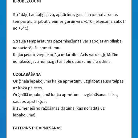
IEROBEŽOJUMI
Strādājot ar kaļķa javu, apkārtnes gaisa un pamatvirsmas
temperatūrai jābūt vienmērīgai un virs +1*C (ieteicams sākot
no +5*C).
Strauja temperatūras pazemināšanās var sabojāt arī pilnībā
nesacietējušu apmetumu.
Kaļķu javai ir viegli kodīga iedarbība. Acīs vai uz gļotādām
nonākušo javu nomazgāt ar lielu daudzumu tīra ūdens.
UZGLABĀŠANA
Oriģinālā iepakojumā kaļķa apmetumu uzglabāt sausā telpās
uz koka paletes.
Orģinālā iepakojumā kaļķa apmetuma uzglabāšanas laiks,
sausos apstākļos,
ir 12 mēneši no ražošanas datuma (kas norādīts uz
iepakojuma).
PATĒRIŅŠ PIE APMEŠANAS