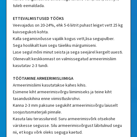
tuleb eemaldada.
ETTEVALMISTUSED TÖÖKS
Veevajadus on 20-24%, ehk 5-6 liitrit puhast leiget vett 25 kg
kuivsegukoti kohta.
Kalla segamisnõusse vajalik kogus vett,lisa segupulber.
Sega hoolikalt kuni segu täieliku märgumiseni.
Lase segul mõni minut seista ja sega seejärel kergelt uuesti.
Olenevalt keskkonnast on valmissegatud armeerimisliim
kasutatav 2-3 tundi.
TÖÖTAMINE ARMEERIMISLIIMIGA
Armeerimisliimi kasutatakse kahes kihis.
Esimene kiht armeerimisvõrgu liimimiseks ja teine kiht
tasanduskihina enne viimistluskrohvi.
Kanna 2-3 mm paksune segukiht armeerimisvõrgu laiuselt
soojustusmaterjali pinnale.
Kasuta laiu terassilureid. Suru armeerimisvõrk otsekohe
värskesse segusse. Silu armeerimisvõrgust läbitulnud segu
nii, et kogu võrk oleks seguga kaetud.