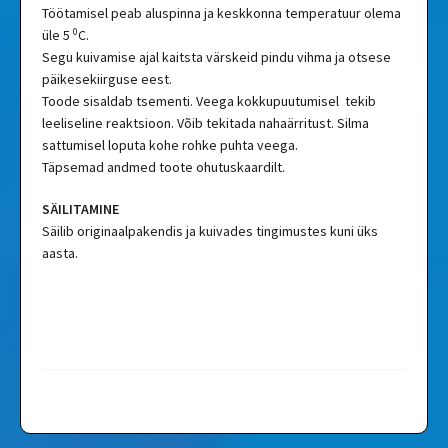
Töötamisel peab aluspinna ja keskkonna temperatuur olema
0
üle 5
C.
Segu kuivamise ajal kaitsta värskeid pindu vihma ja otsese
päikesekiirguse eest.
Toode sisaldab tsementi. Veega kokkupuutumisel tekib
leeliseline reaktsioon. Võib tekitada nahaärritust. Silma
sattumisel loputa kohe rohke puhta veega.
Täpsemad andmed toote ohutuskaardilt.
SÄILITAMINE
Säilib originaalpakendis ja kuivades tingimustes kuni üks
aasta.