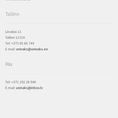
Tallinn
Liivalao 11
Tallinn 11316
Tel: +372 65 65 744
E-mail:
uninaks@uninaks.ee
Riia
Tel: +371 292 28 940
E-mail:
uninaks@inbox.lv