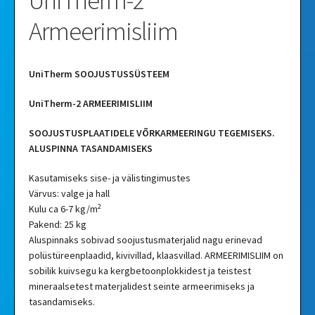
UniTherm-2
Armeerimisliim
UniTherm SOOJUSTUSSÜSTEEM
UniTherm-2 ARMEERIMISLIIM
SOOJUSTUSPLAATIDELE VÕRKARMEERINGU TEGEMISEKS.
ALUSPINNA TASANDAMISEKS
Kasutamiseks sise- ja välistingimustes
Värvus: valge ja hall
2
Kulu ca 6-7 kg/m
Pakend: 25 kg
Aluspinnaks sobivad soojustusmaterjalid nagu erinevad
polüstüreenplaadid, kivivillad, klaasvillad. ARMEERIMISLIIM on
sobilik kuivsegu ka kergbetoonplokkidest ja teistest
mineraalsetest materjalidest seinte armeerimiseks ja
tasandamiseks.