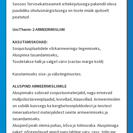
Seoses Tervisekaitseameti ettekirjutusega pakendil oleva
puuduliku ohutusmärgistusega on toote müük ajutiselt
peatatud.
UniTherm-2 ARMEERIMISLIIM
KASUTAMISKOHAD:
Soojustusplaatidele võrkarmeeringu tegemiseks,
Aluspinna tasandamiseks,
Toodetakse halli ja valget värvi (vastav märge kotil).
Kasutamiseks sise- ja välistingimustes.
ALUSPIND ARMEERIMISLIIMILE
Aluspinnaks sobivad soojustusmaterjalid, nagu erinevad
mullpolüstüreenplaadid, kivivillad, klaasvillad. Armeerimisliim
on sobilik kuivsegu ka kergbetoonplokkidest ja teistest
mineraalsetest materjalidest seinte armeerimiseks ja
tasandamiseks.
Aluspind peab olema puhas, kõva ja tolmuvaba. Aluspinnaga
naket nõrgendavad ained nagu lahtine värv, rasv, tolm jne