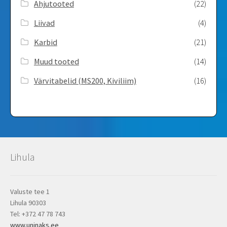
Ahjutooted
(22)
Liivad
(4)
Karbid
(21)
Muud tooted
(14)
Värvitabelid ­(MS200, Kiviliim)
(16)
Lihula
Valuste tee 1
Lihula 90303
Tel: +372 47 78 743
www.uninaks.ee