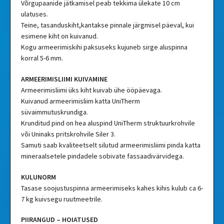
Võrgupaanide jätkamisel peab tekkima ülekate 10 cm
ulatuses.
Teine, tasanduskiht,kantakse pinnale järgmisel päeval, kui
esimene kiht on kuivanud.
Kogu armeerimiskihi paksuseks kujuneb sirge aluspinna
korral 5-6 mm.
ARMEERIMISLIIMI KUIVAMINE
Armeerimisliimi üks kiht kuivab ühe ööpäevaga.
Kuivanud armeerimisliim katta UniTherm
süvaimmutuskrundiga.
Krunditud pind on hea aluspind UniTherm struktuurkrohvile
või Uninaks pritskrohvile Siler 3.
Samuti saab kvaliteetselt silutud armeerimisliimi pinda katta
mineraalsetele pindadele sobivate fassaadivärvidega.
KULUNORM
Tasase soojustuspinna armeerimiseks kahes kihis kulub ca 6-
7 kg kuivsegu ruutmeetrile.
PIIRANGUD – HOIATUSED