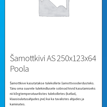
Videod
Galerii
Šamottkivi AS 250x123x64
Poola
Šamottkive kasutatakse tulekollete šamottvooderdusteks.
Tänu oma suurele tulekindlusele sobivad kivid kasutamiseks
nii kõrgtemperatuurilistes tulekolletes (katlad,
klaasisulatusahjudes jne) kui ka tavalistes ahjudes ja
kaminates.