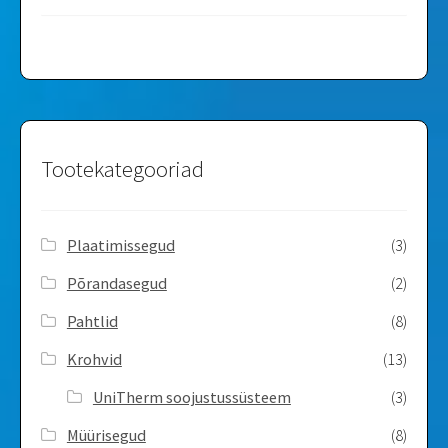
Tootekategooriad
Plaatimissegud
(3)
Põrandasegud
(2)
Pahtlid
(8)
Krohvid
(13)
UniTherm soojustussüsteem
(3)
Müürisegud
(8)