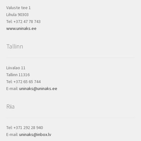
Valuste tee 1
Lihula 90303
Tel: +372 47 78 743
www.uninaks.ee
Tallinn
Liivalao 11
Tallinn 11316
Tel: +372 65 65 744
E-mail:
uninaks@uninaks.ee
Riia
Tel: +371 292 28 940
E-mail:
uninaks@inbox.lv