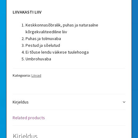
LIIVAKASTI LIIV
Keskkonnasõbralik, puhas ja naturaalne
kõrgekvaliteediline liiv
Puhas ja tolmuvaba
Pestud ja sõelutud
Ei tõuse lendu väikese tuulehooga
Umbrohuvaba
Kategooria:
Liivad
Kirjeldus
Related products
Kirjeldus