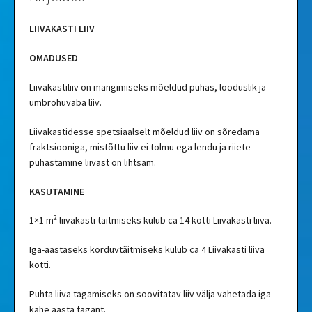
LIIVAKASTI LIIV
OMADUSED
Liivakastiliiv on mängimiseks mõeldud puhas, looduslik ja
umbrohuvaba liiv.
Liivakastidesse spetsiaalselt mõeldud liiv on sõredama
fraktsiooniga, mistõttu liiv ei tolmu ega lendu ja riiete
puhastamine liivast on lihtsam.
KASUTAMINE
2
1×1 m
liivakasti täitmiseks kulub ca 14 kotti Liivakasti liiva.
Iga-aastaseks korduvtäitmiseks kulub ca 4 Liivakasti liiva
kotti.
Puhta liiva tagamiseks on soovitatav liiv välja vahetada iga
kahe aasta tagant.