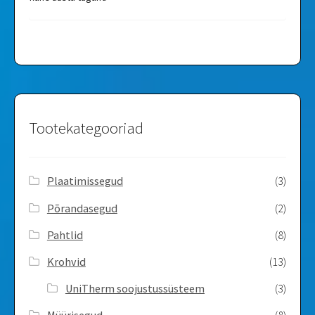
Tootekategooriad
Plaatimissegud
(3)
Põrandasegud
(2)
Pahtlid
(8)
Krohvid
(13)
UniTherm soojustussüsteem
(3)
Müürisegud
(8)