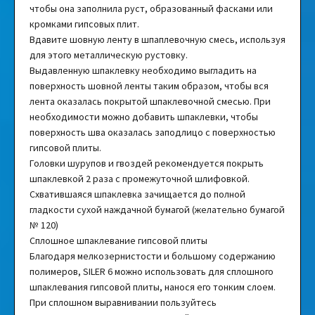
чтобы она заполнила руст, образованный фасками или
кромками гипсовых плит.
Вдавите шовную ленту в шпаплевочную смесь, используя
для этого металлическую рустовку.
Выдавленную шпаклевку необходимо выгладить на
поверхность шовной ленты таким образом, чтобы вся
лента оказалась покрытой шпаклевочной смесью. При
необходимости можно добавить шпаклевки, чтобы
поверхность шва оказалась заподлицо с поверхностью
гипсовой плиты.
Головки шурупов и гвоздей рекомендуется покрыть
шпаклевкой 2 раза с промежуточной шлифовкой.
Схватившаяся шпаклевка зачищается до полной
гладкости сухой наждачной бумагой (желательно бумагой
№ 120)
Сплошное шпаклевание гипсовой плиты
Благодаря мелкозернистости и большому содержанию
полимеров, SILER 6 можно использовать для сплошного
шпаклевания гипсовой плиты, нанося его тонким слоем.
При сплошном выравнивании пользуйтесь