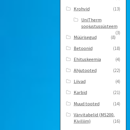
Krohvid
(13)
UniTherm
soojustussüsteem
(3)
Müürisegud
(8)
Betoonid
(18)
Ehituskeemia
(4)
Ahjutooted
(22)
Liivad
(4)
Karbid
(21)
Muud tooted
(14)
Värvitabelid ­(MS200,
Kiviliim)
(16)