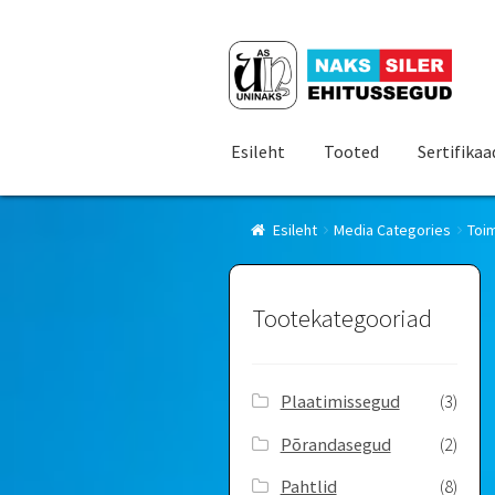
Liigu
Liigu
navigeerimisele
sisu
juurde
Esileht
Tooted
Sertifikaa
Esileht
Media Categories
Toi
Tootekategooriad
Plaatimissegud
(3)
Põrandasegud
(2)
Pahtlid
(8)