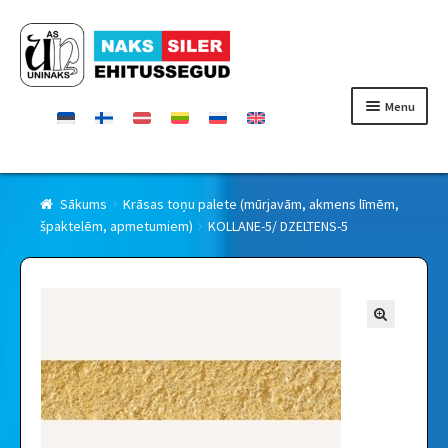
Skip
Skip
to
to
navigation
content
Menu
Sākums
Sākums
Krāsas toņu palete (mūrjavām, akmens līmēm,
špaktelēm, apmetumiem)
KOLLANE-5/ DZELTENS-5
Produkcija
Sertifikāts
Kontakti
Uninaks produkcijas tirgotāji Latvijā
Par uzņēmumu