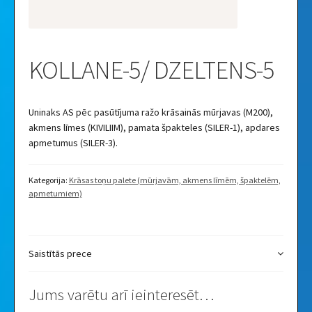
Videoklipi
KOLLANE-5/ DZELTENS-5
Galerija
Uninaks AS pēc pasūtījuma ražo krāsainās mūrjavas (M200),
akmens līmes (KIVILIIM), pamata špakteles (SILER-1), apdares
apmetumus (SILER-3).
Kategorija:
Krāsas toņu palete (mūrjavām, akmens līmēm, špaktelēm,
apmetumiem)
Saistītās prece
Jums varētu arī ieinteresēt…