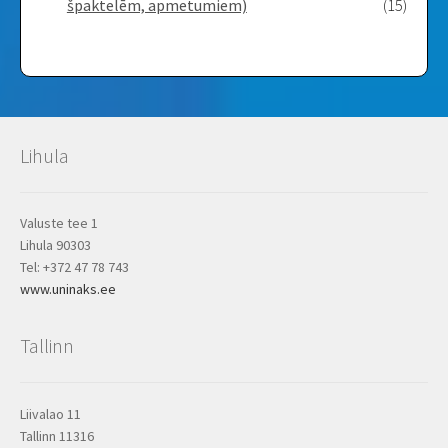
špaktelēm, apmetumiem)
(15)
Lihula
Valuste tee 1
Lihula 90303
Tel: +372 47 78 743
www.uninaks.ee
Tallinn
Liivalao 11
Tallinn 11316