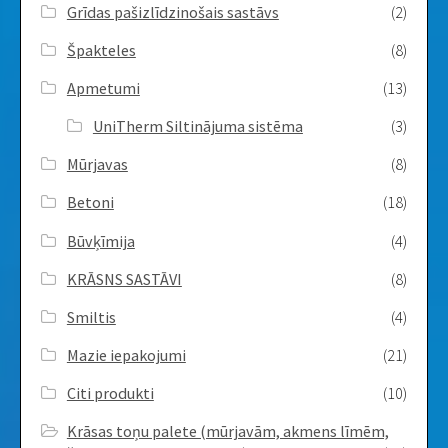
Grīdas pašizlīdzinošais sastāvs
(2)
Špakteles
(8)
Apmetumi
(13)
UniTherm Siltinājuma sistēma
(3)
Mūrjavas
(8)
Betoni
(18)
Būvķīmija
(4)
KRĀSNS SASTĀVI
(8)
Smiltis
(4)
Mazie iepakojumi
(21)
Citi produkti
(10)
Krāsas toņu palete (mūrjavām, akmens līmēm,