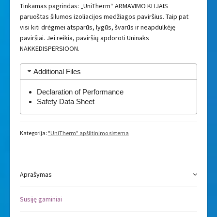
Tinkamas pagrindas: „UniTherm“ ARMAVIMO KLIJAIS
paruoštas šilumos izoliacijos medžiagos paviršius. Taip pat
visi kiti drėgmei atsparūs, lygūs, švarūs ir neapdulkėję
paviršiai. Jei reikia, paviršių apdoroti Uninaks
NAKKEDISPERSIOON.
Additional Files
Declaration of Performance
Safety Data Sheet
Kategorija:
"UniTherm" apšiltinimo sistema
Aprašymas
Susiję gaminiai