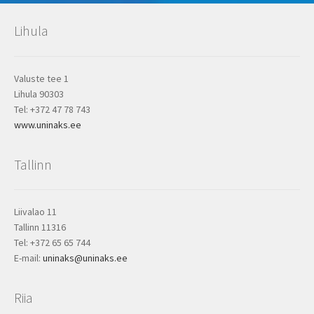
Lihula
Valuste tee 1
Lihula 90303
Tel: +372 47 78 743
www.uninaks.ee
Tallinn
Liivalao 11
Tallinn 11316
Tel: +372 65 65 744
E-mail:
uninaks@uninaks.ee
Riia