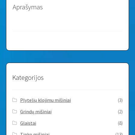
Aprašymas
a
d
m
i
n
i
s
Kategorijos
t
r
a
Plytelių klojimu mišiniai
(3)
t
i
Grindų mišiniai
(2)
o
n
Glaistai
(8)
o
f
Tinko mišiniai
(13)