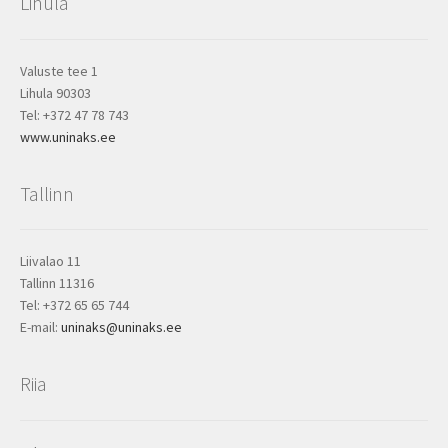
Lihula
Valuste tee 1
Lihula 90303
Tel: +372 47 78 743
www.uninaks.ee
Tallinn
Liivalao 11
Tallinn 11316
Tel: +372 65 65 744
E-mail:
uninaks@uninaks.ee
Riia