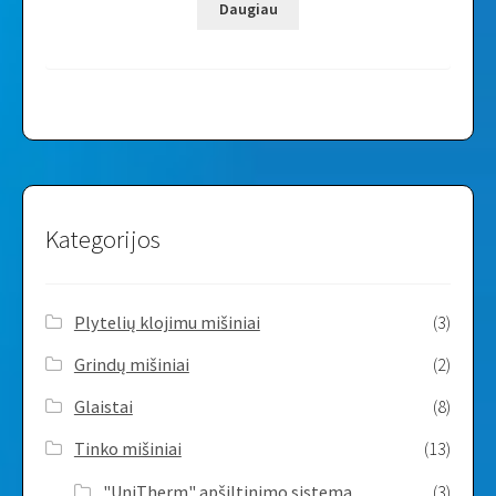
Daugiau
Kategorijos
Plytelių klojimu mišiniai
(3)
Grindų mišiniai
(2)
Glaistai
(8)
Tinko mišiniai
(13)
"UniTherm" apšiltinimo sistema
(3)