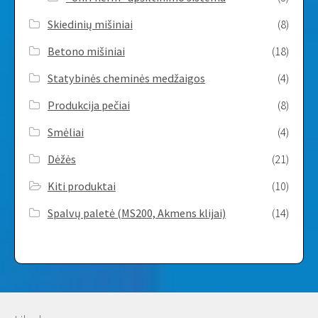
Skiedinių mišiniai
(8)
Betono mišiniai
(18)
Statybinės cheminės medžaigos
(4)
Produkcija pečiai
(8)
Smėliai
(4)
Dėžės
(21)
Kiti produktai
(10)
Spalvų paletė (MS200, Akmens klijai)
(14)