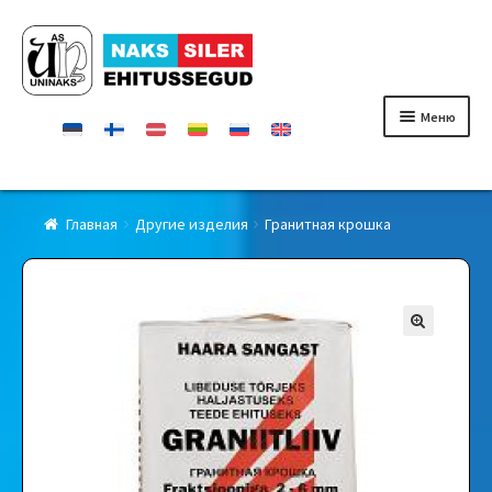
Перейти
Перейти
к
к
навигации
содержимому
Меню
Главная
Главная
Другие изделия
Гранитная крошка
Продукты
Сертификаты
Контакты
Дилеры
О фирмe