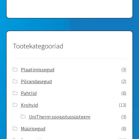
Tootekategooriad
Plaatimissegud
(3)
Põrandasegud
(2)
Pahtlid
(8)
Krohvid
(13)
UniTherm soojustussüsteem
(3)
Müürisegud
(8)