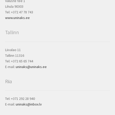
Valuste tee 1
Lihula 90303
Tel: +372 47 78 743
www.uninaks.ee
Tallinn
Liivalao 11
Tallinn 11316
Tel: +372 65 65 744
E-mail:
uninaks@uninaks.ee
Riia
Tel: +371 292 28 940
E-mail:
uninaks@inbox.lv