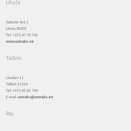
Lihula
Valuste tee 1
Lihula 90303
Tel: +372 47 78 743
www.uninaks.ee
Tallinn
Liivalao 11
Tallinn 11316
Tel: +372 65 65 744
E-mail:
uninaks@uninaks.ee
Riia