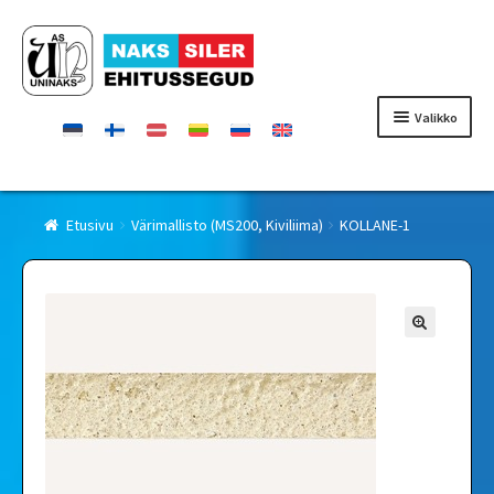
Siirry
Siirry
navigointiin
sisältöön
Valikko
Etusivu
Etusivu
Värimallisto (MS200, Kiviliima)
KOLLANE-1
Tuotteet
Todistukset
Yhteystiedot
Jällenmyyjät
Yrityksestä