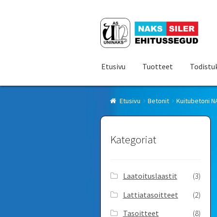
Siirry
Siirry
navigointiin
sisältöön
Etusivu
Tuotteet
Todistu
Etusivu
Betonit
Kuitubetoni N
Kategoriat
Laatoituslaastit
(3)
Lattiatasoitteet
(2)
Tasoitteet
(8)