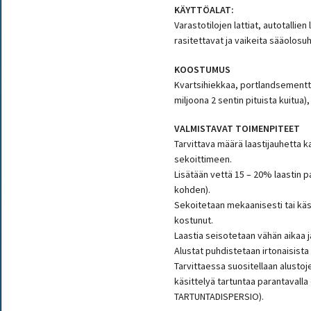
KÄYTTÖALAT:
Varastotilojen lattiat, autotallien 
rasitettavat ja vaikeita sääolosu
KOOSTUMUS
Kvartsihiekkaa, portlandsementti
miljoona 2 sentin pituista kuitua)
VALMISTAVAT TOIMENPITEET
Tarvittava määrä laastijauhetta 
sekoittimeen.
Lisätään vettä 15 – 20% laastin pa
kohden).
Sekoitetaan mekaanisesti tai käs
kostunut.
Laastia seisotetaan vähän aikaa j
Alustat puhdistetaan irtonaisista o
Tarvittaessa suositellaan alustoj
käsittelyä tartuntaa parantavalla
TARTUNTADISPERSIO).