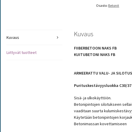
Osasto:
Betonit
Kuvaus
Kuvaus
FIIBERBETOON NAKS FB
Liittyvät tuotteet
KUITUBETONI NAKS FB
ARMEERATTU VALU- JA SILOTU
Purituskestävyysluokka C30/3
Sisä- ja ulkokäyttöön.
Betonipintojen silotukseen sellai
vaaditaan suurta kulumiskestävyyt
Käytetään betonipintojen korjauk
Betonimassan kovettamiseen