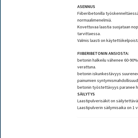
ASENNUS
Fiiberibetonilla työskenneltäess
normaalimenelmiä.
Kovettuvaa laastia suojataan nop
tarvittaessa.
Valmis laasti on käytettökelpoista
FIIBERIBETONIN ANSIOSTA:
betonin halkeilu vähenee 60-90
verattuna.
betonin iskunkestävyys suurene
painumien syntymismahdollisuud
betonin työstettävyys paranee 
SÄILYTYS
Laastipulverisäkit on säilytettävä
Laastipulverin säilymisaika on 1 v