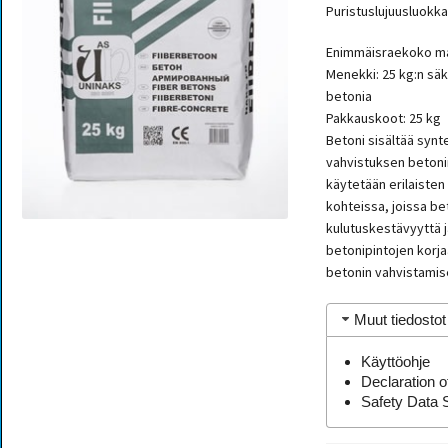
Puristuslujuusluokk
Enimmäisraekoko m
Menekki: 25 kg:n sä
betonia
Pakkauskoot: 25 kg
Betoni sisältää synt
vahvistuksen betoni
käytetään erilaiste
kohteissa, joissa be
kulutuskestävyyttä ja
betonipintojen korj
betonin vahvistamis
Muut tiedostot
Käyttöohje
Declaration 
Safety Data 