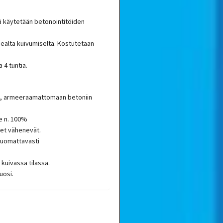
ä käytetään betonointitöiden
ealta kuivumiselta. Kostutetaan
 4 tuntia.
%, armeeraamattomaan betoniin
e n. 100%
et vähenevät.
huomattavasti
 kuivassa tilassa.
uosi.