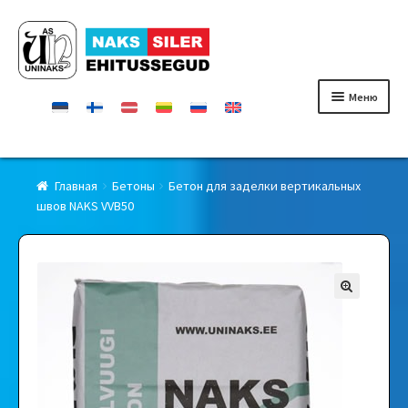
Перейти
Перейти
к
к
навигации
содержимому
Меню
Главная
Главная
Бетоны
Бетон для заделки вертикальных
швов NAKS VVB50
Продукты
Сертификаты
Контакты
Дилеры
О фирмe