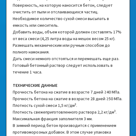
Поверхность, на которую наносится бетон, следует
очистить от пыли и отслаивающихся частиц.
Необходимое количество сухой смеси высыпать в
емкость или смеситель.
Добавить воды, объем которой должен составлять 17%
от веса смеси (4,25 литра воды на мешок весом 25 кг).
Размешать механическим или ручным способом до
полного намокания.
Дать смеси немного отстояться и перемешать еще раз.
Готовый бетонный раствор следует использовать в
течение 1 часа.
ТЕХНИЧЕСКИЕ ДАННЫЕ
Прочность бетона на сжатие в возрасте 7 дней ≥40 МПа.
Прочность бетона на сжатие в возрасте 28 дней ≥50 МПа.
3
Плотность сухой смеси 1,5 кг/дм
.
3
Плотность свежеприготовленного раствора 2,2 кг/дм
.
Максимальная фракция заполнителя 3 мм.
В зимний период бетон производится с применением
противоморозных добавок. В этом случае упаковка