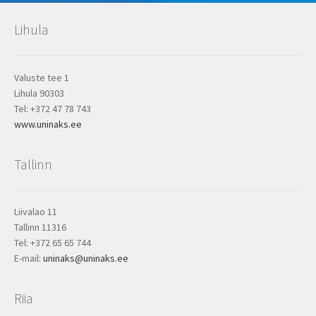
Lihula
Valuste tee 1
Lihula 90303
Tel: +372 47 78 743
www.uninaks.ee
Tallinn
Liivalao 11
Tallinn 11316
Tel: +372 65 65 744
E-mail:
uninaks@uninaks.ee
Riia