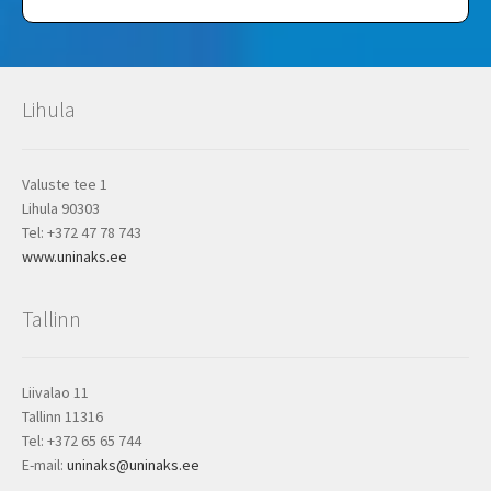
Lihula
Valuste tee 1
Lihula 90303
Tel: +372 47 78 743
www.uninaks.ee
Tallinn
Liivalao 11
Tallinn 11316
Tel: +372 65 65 744
E-mail:
uninaks@uninaks.ee