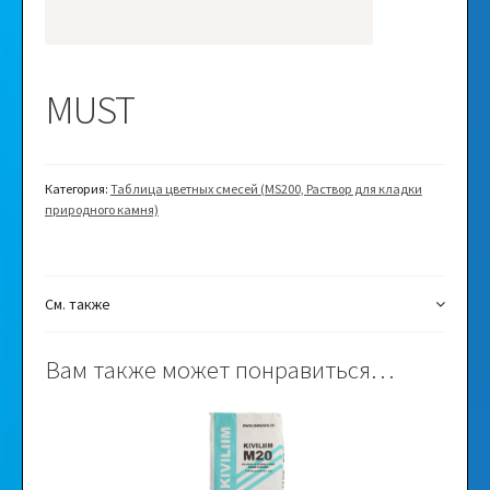
Видео
MUST
Галерея
Категория:
Таблица цветных смесей (MS200, Раствор для кладки
природного камня)
См. также
Вам также может понравиться…