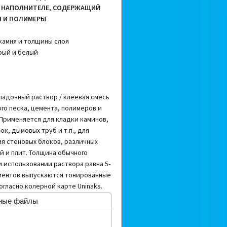
 НАПОЛНИТЕЛЕ, СОДЕРЖАЩИЙ
 И ПОЛИМЕРЫ
 камня и толщины слоя
рый и белый
адочный раствор / клеевая смесь
го песка, цемента, полимеров и
Применяется для кладки каминов,
к, дымовых труб и т.п., для
ия стеновых блоков, различных
й и плит. Толщина обычного
и использовании раствора равна 5-
клиентов выпускаются тонированные
гласно колерной карте Uninaks.
ные файлы