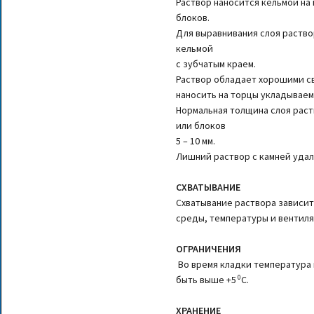
Раствор наносится кельмой н
блоков.
Для выравнивания слоя раство
кельмой
с зубчатым краем.
Раствор обладает хорошими св
наносить на торцы укладываем
Нормальная толщина слоя рас
или блоков
5 – 10 мм.
Лишний раствор с камней удал
СХВАТЫВАНИЕ
Схватывание раствора зависит
среды, температуры и вентиля
ОГРАНИЧЕНИЯ
Во время кладки температура 
0
быть выше +5
С.
ХРАНЕНИЕ