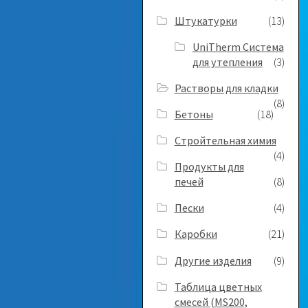
Штукатурки
(13)
UniTherm Система
для утепления
(3)
Растворы для кладки
(8)
Бетоны
(18)
Стройтельная химия
(4)
Продукты для
печей
(8)
Пески
(4)
Каробки
(21)
Другие изделия
(9)
Таблица цветных
смесей (MS200,