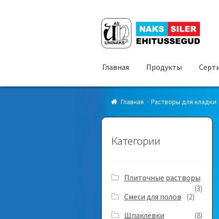
Перейти
Перейти
к
к
навигации
содержимому
Главная
Продукты
Серт
Главная
Растворы для кладки
Категории
Плиточные растворы
(3)
Смеси для полов
(2)
Шпаклёвки
(8)