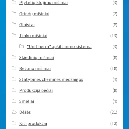
Plytelių klojimu mišiniai
(3)
Grindų mišiniai
(2)
Glaistai
(8)
Tinko mišiniai
(13)
"UniTherm" apšiltinimo sistema
(3)
Skiedinių mišiniai
(8)
Betono mišiniai
(18)
Statybinės cheminės medžaigos
(4)
Produkcija pečiai
(8)
Smėliai
(4)
Dėžės
(21)
Kiti produktai
(10)