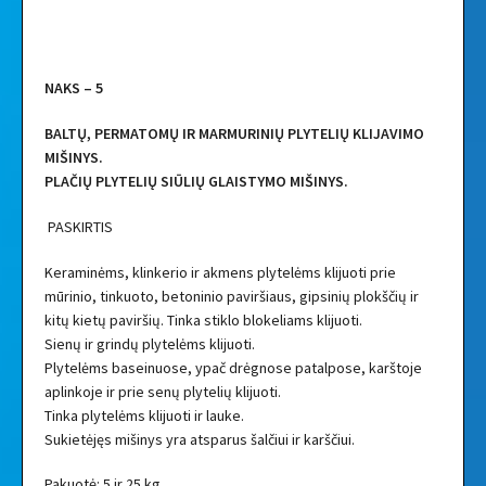
NAKS – 5
BALTŲ, PERMATOMŲ IR MARMURINIŲ PLYTELIŲ KLIJAVIMO
MIŠINYS.
PLAČIŲ PLYTELIŲ SIŪLIŲ GLAISTYMO MIŠINYS.
PASKIRTIS
Keraminėms, klinkerio ir akmens plytelėms klijuoti prie
mūrinio, tinkuoto, betoninio paviršiaus, gipsinių plokščių ir
kitų kietų paviršių. Tinka stiklo blokeliams klijuoti.
Sienų ir grindų plytelėms klijuoti.
Plytelėms baseinuose, ypač drėgnose patalpose, karštoje
aplinkoje ir prie senų plytelių klijuoti.
Tinka plytelėms klijuoti ir lauke.
Sukietėjęs mišinys yra atsparus šalčiui ir karščiui.
Pakuotė: 5 ir 25 kg