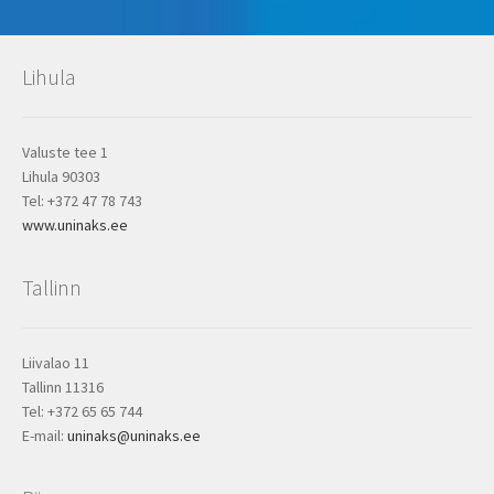
Lihula
Valuste tee 1
Lihula 90303
Tel: +372 47 78 743
www.uninaks.ee
Tallinn
Liivalao 11
Tallinn 11316
Tel: +372 65 65 744
E-mail:
uninaks@uninaks.ee