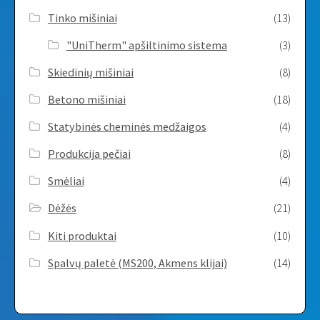
Tinko mišiniai
(13)
"UniTherm" apšiltinimo sistema
(3)
Skiedinių mišiniai
(8)
Betono mišiniai
(18)
Statybinės cheminės medžaigos
(4)
Produkcija pečiai
(8)
Smėliai
(4)
Dėžės
(21)
Kiti produktai
(10)
Spalvų paletė (MS200, Akmens klijai)
(14)