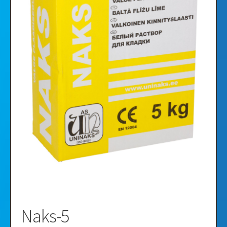
Vaizdo įrašai
Galerija
Naks-5