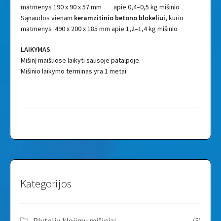
matmenys 190 x 90 x 57 mm apie 0,4–0,5 kg mišinio
Sąnaudos vienam
keramzitinio betono blokeliui,
kurio
matmenys 490 x 200 x 185 mm apie 1,2–1,4 kg mišinio
LAIKYMAS
Mišinį maišuose laikyti sausoje patalpoje.
Mišinio laikymo terminas yra 1 metai.
Kategorijos
Plytelių klojimu mišiniai
(3)