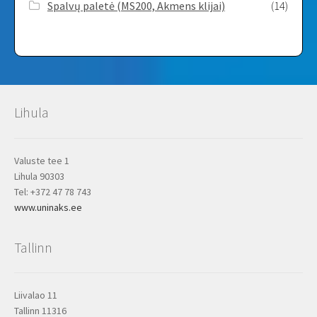
Spalvų paletė (MS200, Akmens klijai)
(14)
Lihula
Valuste tee 1
Lihula 90303
Tel: +372 47 78 743
www.uninaks.ee
Tallinn
Liivalao 11
Tallinn 11316