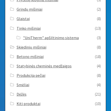
Grindų mišiniai
(2)
Glaistai
(8)
Tinko mišiniai
(13)
"UniTherm" apšiltinimo sistema
(3)
Skiedinių mišiniai
(8)
Betono mišiniai
(18)
Statybinės cheminės medžaigos
(4)
Produkcija pečiai
(8)
Smėliai
(4)
Dėžės
(21)
Kiti produktai
(10)