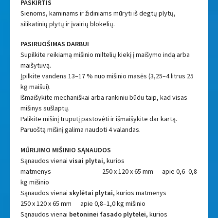
PASKIRTIS
Sienoms, kaminams ir židiniams mūryti iš degtų plytų,
silikatinių plytų ir įvairių blokelių.
PASIRUOŠIMAS DARBUI
Supilkite reikiamą mišinio miltelių kiekį į maišymo indą arba
maišytuvą.
Įpilkite vandens 13–17 % nuo mišinio masės (3,25–4 litrus 25
kg maišui).
Išmaišykite mechaniškai arba rankiniu būdu taip, kad visas
mišinys sušlaptų.
Palikite mišinį truputį pastovėti ir išmaišykite dar kartą.
Paruoštą mišinį galima naudoti 4 valandas.
MŪRIJIMO MIŠINIO SĄNAUDOS
Sąnaudos vienai
visai plytai,
kurios
matmenys 250 x 120 x 65 mm apie 0,6–0,8
kg mišinio
Sąnaudos vienai
skylėtai plytai,
kurios matmenys
250 x 120 x 65 mm apie 0,8–1,0 kg mišinio
Sąnaudos vienai
betoninei fasado plytelei,
kurios