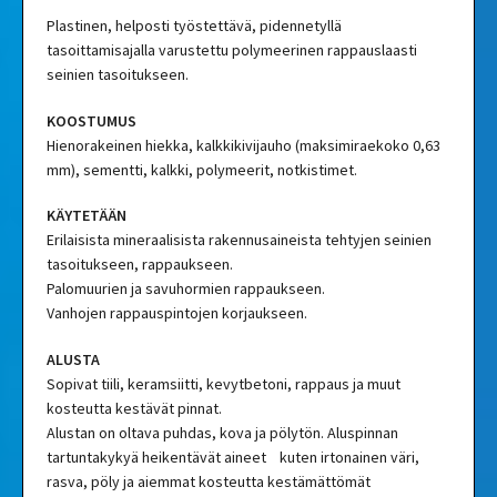
Plastinen, helposti työstettävä, pidennetyllä
tasoittamisajalla varustettu polymeerinen rappauslaasti
seinien tasoitukseen.
KOOSTUMUS
Hienorakeinen hiekka, kalkkikivijauho (maksimiraekoko 0,63
mm), sementti, kalkki, polymeerit, notkistimet.
KÄYTETÄÄN
Erilaisista mineraalisista rakennusaineista tehtyjen seinien
tasoitukseen, rappaukseen.
Palomuurien ja savuhormien rappaukseen.
Vanhojen rappauspintojen korjaukseen.
ALUSTA
Sopivat tiili, keramsiitti, kevytbetoni, rappaus ja muut
kosteutta kestävät pinnat.
Alustan on oltava puhdas, kova ja pölytön. Aluspinnan
tartuntakykyä heikentävät aineet kuten irtonainen väri,
rasva, pöly ja aiemmat kosteutta kestämättömät