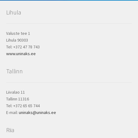
Lihula
Valuste tee 1
Lihula 90303
Tel: +372 47 78 743
www.uninaks.ee
Tallinn
Liivalao 11
Tallinn 11316
Tel: +372 65 65 744
E-mail:
uninaks@uninaks.ee
Riia