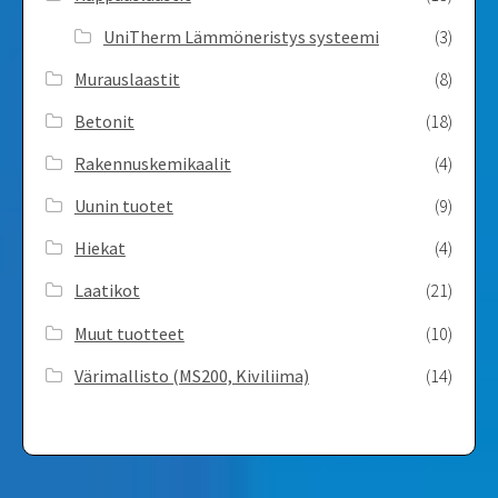
UniTherm Lämmöneristys systeemi
(3)
Murauslaastit
(8)
Betonit
(18)
Rakennuskemikaalit
(4)
Uunin tuotet
(9)
Hiekat
(4)
Laatikot
(21)
Muut tuotteet
(10)
Värimallisto (MS200, Kiviliima)
(14)