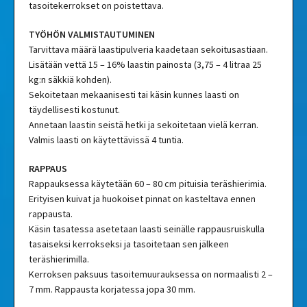
tasoitekerrokset on poistettava.
TYÖHÖN VALMISTAUTUMINEN
Tarvittava määrä laastipulveria kaadetaan sekoitusastiaan.
Lisätään vettä 15 – 16% laastin painosta (3,75 – 4 litraa 25
kg:n säkkiä kohden).
Sekoitetaan mekaanisesti tai käsin kunnes laasti on
täydellisesti kostunut.
Annetaan laastin seistä hetki ja sekoitetaan vielä kerran.
Valmis laasti on käytettävissä 4 tuntia.
RAPPAUS
Rappauksessa käytetään 60 – 80 cm pituisia teräshierimia.
Erityisen kuivat ja huokoiset pinnat on kasteltava ennen
rappausta.
Käsin tasatessa asetetaan laasti seinälle rappausruiskulla
tasaiseksi kerrokseksi ja tasoitetaan sen jälkeen
teräshierimilla.
Kerroksen paksuus tasoitemuurauksessa on normaalisti 2 –
7 mm. Rappausta korjatessa jopa 30 mm.