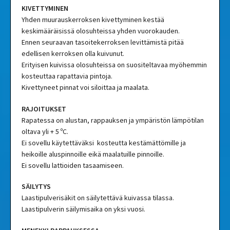
KIVETTYMINEN
Yhden muurauskerroksen kivettyminen kestää
keskimääräisissä olosuhteissa yhden vuorokauden.
Ennen seuraavan tasoitekerroksen levittämistä pitää
edellisen kerroksen olla kuivunut.
Erityisen kuivissa olosuhteissa on suositeltavaa myöhemmin
kosteuttaa rapattavia pintoja.
Kivettyneet pinnat voi siloittaa ja maalata.
RAJOITUKSET
Rapatessa on alustan, rappauksen ja ympäristön lämpötilan
oltava yli + 5 ºC.
Ei sovellu käytettäväksi kosteutta kestämättömille ja
heikoille aluspinnoille eikä maalatuille pinnoille.
Ei sovellu lattioiden tasaamiseen.
SÄILYTYS
Laastipulverisäkit on säilytettävä kuivassa tilassa.
Laastipulverin säilymisaika on yksi vuosi.