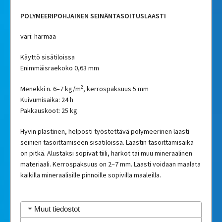
POLYMEERIPOHJAINEN SEINÄNTASOITUSLAASTI
väri: harmaa
Käyttö sisätiloissa
Enimmäisraekoko 0,63 mm
2
Menekki n. 6–7 kg/m
, kerrospaksuus 5 mm
Kuivumisaika: 24 h
Pakkauskoot: 25 kg
Hyvin plastinen, helposti työstettävä polymeerinen laasti
seinien tasoittamiseen sisätiloissa. Laastin tasoittamisaika
on pitkä. Alustaksi sopivat tiili, harkot tai muu mineraalinen
materiaali. Kerrospaksuus on 2–7 mm. Laasti voidaan maalata
kaikilla mineraalisille pinnoille sopivilla maaleilla.
Muut tiedostot