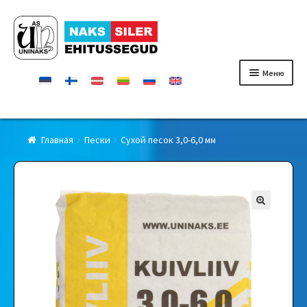
Перейти
Перейти
к
к
навигации
содержимому
Меню
Главная
Главная
Пески
Сухой песок 3,0-6,0 мм
Продукты
Сертификаты
Контакты
Дилеры
О фирмe